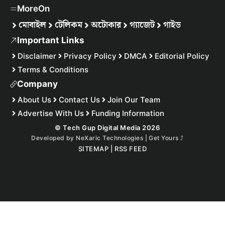
MoreOn
মোবাইল
টেলিকম
অটোকার
গ্যাজেট
গাইড
Important Links
Disclaimer
Privacy Policy
DMCA
Editorial Policy
Terms & Conditions
Company
About Us
Contact Us
Join Our Team
Advertise With Us
Funding Information
© Tech Gup Digital Media 2026
Developed by
NeXaric Technologies | Get Yours
⤴︎
SITEMAP
|
RSS FEED