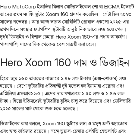
Hero MotoCorp ইতালির মিলান মোটরসাইকেল শো বা EICMA ইভেন্টে
তাদের প্রথম ম্যাক্সি স্কুটার Xoom 160 প্রদর্শন করেছিল। সেটা ছিল ২০২৩
সালের নভেম্বর। আর আজ ভারত মোবিলিটি গ্লোবাল এক্সপো ২০২৫-এর
প্রথম দিনে সংস্থার ফ্ল্যাগশিপ স্কুটারটি আনুষ্ঠানিক ভাবে লঞ্চ হয়ে গেল।
দুর্ধর্ষ ডিজাইন ও বিশাল চেহারা Hero Xoom 160-এর প্রধান আকর্ষণ।
পাশাপাশি, দামের দিক থেকেও বেশ সাশ্রয়ী বলা চলে।
Hero Xoom 160 দাম ও ডিজাইন
হিরো জুম ১৬০ ভারতের বাজারে ১.৪৮ লক্ষ টাকায় (এক্স-শোরুম) লঞ্চ
হয়েছে। দেশে স্কুটারটির প্রতিদ্বন্দ্বী দুই মডেল হল ইয়ামাহা এরোক্স এবং
এপ্রিলিয়া এসআর১৬০। এদের দাম যথাক্রমে ১.৫০ লক্ষ ও ১.৪৬ লক্ষ
টাকা। হিরো ইতিমধ্যেই স্কুটারটির বুকিং চালু করে দিয়েছে এবং ডেলিভারি
২০২৫ সালের মার্চ থেকে শুরু হতে চলেছে।
ডিজাইনের কথা বললে, Xoom 160 স্কুটারে লম্বা ও মসৃণ ফ্রন্ট অ্যাপ্রোন
এবং স্বচ্ছ ভাইজার রয়েছে। সঙ্গে ডুয়াল-চেম্বার এলইডি হেডলাইট এবং