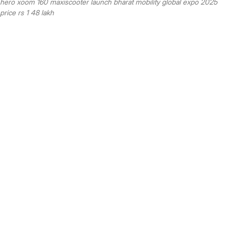
hero xoom 160 maxiscooter launch bharat mobility global expo 2025
price rs 1 48 lakh