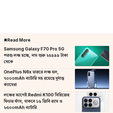
Read More
Samsung Galaxy F70 Pro 5G
পরশু লঞ্চ হচ্ছে, দাম শুরু ২৫৯৯৯ টাকা
থেকে
OnePlus N6x ভারতে লঞ্চ হল,
৭০০০mAh ব্যাটারি সহ রয়েছে দুর্দান্ত
ক্যামেরা
লঞ্চের আগেই Redmi K100 সিরিজের
ফিচার ফাঁস, থাকবে ১৬ জিবি র‌্যাম ও
৮৫০০mAh ব্যাটারি