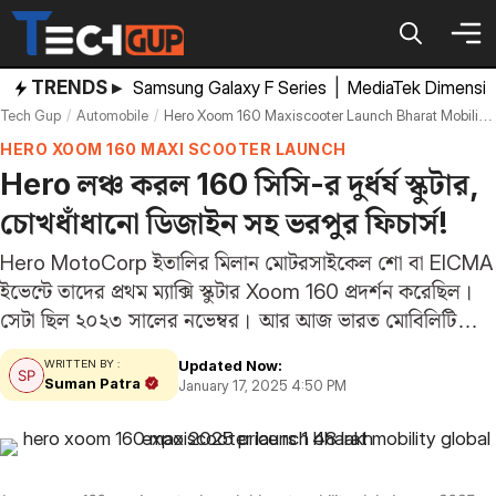
Skip
to
content
TRENDS ▸
Samsung Galaxy F Series
|
MediaTek Dimensi
Tech Gup
Automobile
Hero Xoom 160 Maxiscooter Launch Bharat Mobility Global Expo 2025 Price Rs 1 48 Lakh
HERO XOOM 160 MAXI SCOOTER LAUNCH
Hero লঞ্চ করল 160 সিসি-র দুর্ধর্ষ স্কুটার,
চোখধাঁধানো ডিজাইন সহ ভরপুর ফিচার্স!
Hero MotoCorp ইতালির মিলান মোটরসাইকেল শো বা EICMA
ইভেন্টে তাদের প্রথম ম্যাক্সি স্কুটার Xoom 160 প্রদর্শন করেছিল।
সেটা ছিল ২০২৩ সালের নভেম্বর। আর আজ ভারত মোবিলিটি
গ্লোবাল এক্সপো ২০২৫-এর প্রথম দিনে সংস্থার ফ্ল্যাগশিপ স্কুটারটি
Updated Now:
WRITTEN BY :
আনুষ্ঠানিক ভাবে লঞ্চ হয়ে গেল। দুর্ধর্ষ…
Suman Patra
January 17, 2025 4:50 PM