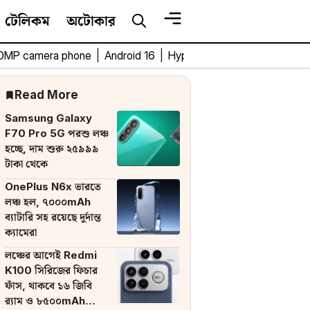
টেলিকম
অটোকার
0MP camera phone
|
Android 16
|
HyperOS 3
|
Bengali Tech 
Read More
Samsung Galaxy
F70 Pro 5G পরশু লঞ্চ
হচ্ছে, দাম শুরু ২৫৯৯৯
টাকা থেকে
OnePlus N6x ভারতে
লঞ্চ হল, ৭০০০mAh
ব্যাটারি সহ রয়েছে দুর্দান্ত
ক্যামেরা
লঞ্চের আগেই Redmi
K100 সিরিজের ফিচার
ফাঁস, থাকবে ১৬ জিবি
র‌্যাম ও ৮৫০০mAh