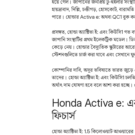
হয়ে গেল। জাপানের জনপ্রিয় টু-হুইলার সংস্থাটি ঘ
হায়দ্রাবাদ, দিল্লি, চণ্ডীগড়, হোসকোট, বারা
পারে। হোন্ডার Activa e: অথবা QC1 বুক 
প্রসঙ্গত, হোন্ডা অ্যাক্টিভা ই: এবং কিউসি1
জাপানি সংস্থাটির প্রথম ইলেকট্রিক মডেল। ড
কেড়ে নেয়। হোন্ডার বৈদ্যুতিক স্কুটারের আরেক
স্টেশনগুলিতে চার্জ করা যাবে এবং সেখানে ফুল
কোম্পানির দাবি, অদূর ভবিষ্যতে ভারত জুড়ে এক
তাদের। হোন্ডা অ্যাক্টিভা ই: এবং কিউসি1 চ
অর্থাৎ দাম ঘোষণা হবে বলে আশা করা হচ্ছে। 
Honda Activa e: এ
ফিচার্স
হোন্ডা অ্যাক্টিভা ই: 1.5 কিলোওয়াট আওয়ার