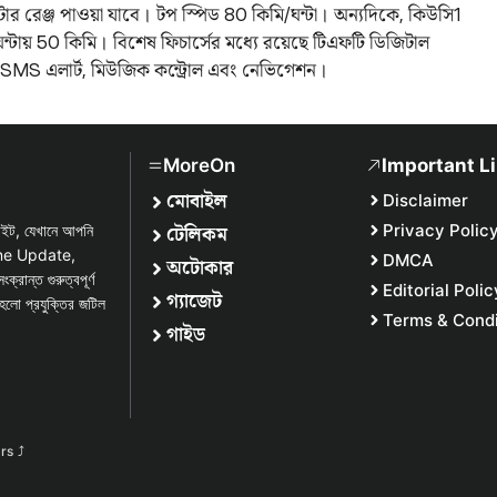
িটার রেঞ্জ পাওয়া যাবে। টপ স্পিড 80 কিমি/ঘন্টা। অন্যদিকে, কিউসি1
ন্টায় 50 কিমি। বিশেষ ফিচার্সের মধ্যে রয়েছে টিএফটি ডিজিটাল
 কল ও SMS এলার্ট, মিউজিক কন্ট্রোল এবং নেভিগেশন।
MoreOn
Important L
মোবাইল
Disclaimer
টেলিকম
Privacy Polic
সাইট, যেখানে আপনি
one Update,
DMCA
অটোকার
্ত গুরুত্বপূর্ণ
Editorial Polic
গ্যাজেট
হলো প্রযুক্তির জটিল
Terms & Condi
গাইড
urs
⤴︎