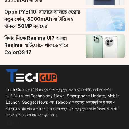
Oppo PYE110: বাজারে আসছে ওপ্পোর
নতুন ফোন, 8000mAh ব্যাটারি সহ
থাকবে 50MP ক্যামেরা
বিদায় নিচ্ছে Realme UI? আসন্ন
Realme স্মার্টফোনে থাকতে পারে
ColorOS 17
Tech Gup একটি নির্ভরযোগ্য বাংলা প্রযুক্তি সংবাদ ওয়েবসাইট, যেখানে আপনি
প্রতিদিনের সর্বশেষ Technology News, Smartphone Update, Mobile
Launch, Gadget News এবং Telecom সংক্রান্ত গুরুত্বপূর্ণ তথ্য সহজ ও
পরিষ্কার ভাষায় জানতে পারবেন। আমাদের লক্ষ্য হলো প্রযুক্তির জটিল বিষয়গুলো সাধারণ
পাঠকদের জন্য বোধগম্য করে তুলে ধরা।
Facebook
WhatsApp
Instagram
X