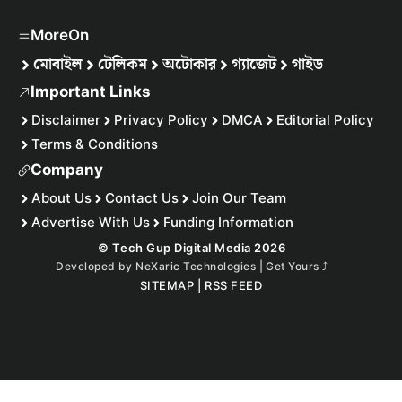
MoreOn
মোবাইল
টেলিকম
অটোকার
গ্যাজেট
গাইড
Important Links
Disclaimer
Privacy Policy
DMCA
Editorial Policy
Terms & Conditions
Company
About Us
Contact Us
Join Our Team
Advertise With Us
Funding Information
© Tech Gup Digital Media 2026
Developed by
NeXaric Technologies | Get Yours
⤴︎
SITEMAP
|
RSS FEED