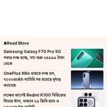
Read More
Samsung Galaxy F70 Pro 5G
পরশু লঞ্চ হচ্ছে, দাম শুরু ২৫৯৯৯ টাকা
থেকে
OnePlus N6x ভারতে লঞ্চ হল,
৭০০০mAh ব্যাটারি সহ রয়েছে দুর্দান্ত
ক্যামেরা
লঞ্চের আগেই Redmi K100 সিরিজের
ফিচার ফাঁস, থাকবে ১৬ জিবি র‌্যাম ও
৮৫০০mAh ব্যাটারি