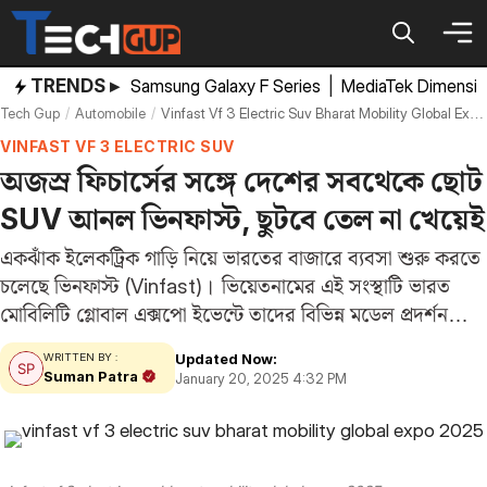
Skip
to
content
TRENDS ▸
Samsung Galaxy F Series
|
MediaTek Dimensi
Tech Gup
Automobile
Vinfast Vf 3 Electric Suv Bharat Mobility Global Expo 2025
VINFAST VF 3 ELECTRIC SUV
অজস্র ফিচার্সের সঙ্গে দেশের সবথেকে ছোট
SUV আনল ভিনফাস্ট, ছুটবে তেল না খেয়েই
একঝাঁক ইলেকট্রিক গাড়ি নিয়ে ভারতের বাজারে ব্যবসা শুরু করতে
চলেছে ভিনফাস্ট (Vinfast)। ভিয়েতনামের এই সংস্থাটি ভারত
মোবিলিটি গ্লোবাল এক্সপো ইভেন্টে তাদের বিভিন্ন মডেল প্রদর্শন
করেছে। তার মধ্যে স্পটলাইটে রয়েছে সংস্থার সবচেয়ে ছোট
Updated Now:
WRITTEN BY :
ইলেকট্রিক ভেহিকেল VF 3, যা একটি মাইক্রো ইভি।…
Suman Patra
January 20, 2025 4:32 PM