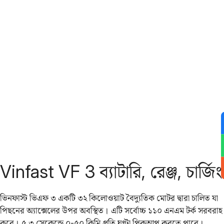
Vinfast VF 3 ব্যাটারি, রেঞ্জ, চার্জিং
ভিনফাস্ট ভিএফ ৩ একটি ৩২ কিলোওয়াট বৈদ্যুতিক মোটর দ্বারা চালিত যা
পিছনের অ্যাক্সেলের উপর অবস্থিত। এটি সর্বোচ্চ ১১০ এনএম টর্ক সরবরাহ
করে। ৫.৩ সেকেন্ডে ০-৫০ কিমি প্রতি ঘণ্টা পিকআপ করতে পারে।