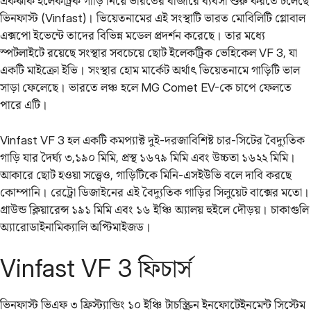
একঝাঁক ইলেকট্রিক গাড়ি নিয়ে ভারতের বাজারে ব্যবসা শুরু করতে চলেছে
ভিনফাস্ট (Vinfast)। ভিয়েতনামের এই সংস্থাটি ভারত মোবিলিটি গ্লোবাল
এক্সপো ইভেন্টে তাদের বিভিন্ন মডেল প্রদর্শন করেছে। তার মধ্যে
স্পটলাইটে রয়েছে সংস্থার সবচেয়ে ছোট ইলেকট্রিক ভেহিকেল VF 3, যা
একটি মাইক্রো ইভি। সংস্থার হোম মার্কেট অর্থাৎ ভিয়েতনামে গাড়িটি ভাল
সাড়া ফেলেছে। ভারতে লঞ্চ হলে MG Comet EV-কে চাপে ফেলতে
পারে এটি।
Vinfast VF 3 হল একটি কমপ্যাক্ট দুই-দরজাবিশিষ্ট চার-সিটের বৈদ্যুতিক
গাড়ি যার দৈর্ঘ্য ৩,১৯০ মিমি, প্রস্থ ১৬৭৯ মিমি এবং উচ্চতা ১৬২২ মিমি।
আকারে ছোট হওয়া সত্ত্বেও, গাড়িটিকে মিনি-এসইউভি বলে দাবি করছে
কোম্পানি। রেট্রো ডিজাইনের এই বৈদ্যুতিক গাড়ির সিলুয়েট বাক্সের মতো।
গ্রাউন্ড ক্লিয়ারেন্স ১৯১ মিমি এবং ১৬ ইঞ্চি অ্যালয় হুইলে দৌড়য়। চাকাগুলি
অ্যারোডাইনামিক্যালি অপ্টিমাইজড।
Vinfast VF 3 ফিচার্স
ভিনফাস্ট ভিএফ ৩ ফ্রিস্ট্যান্ডিং ১০ ইঞ্চি টাচস্ক্রিন ইনফোটেইনমেন্ট সিস্টেম