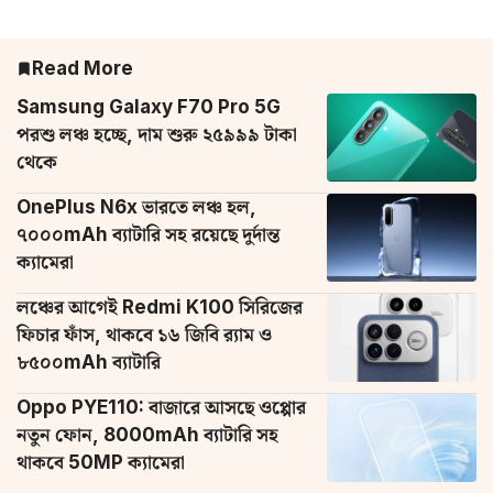
Read More
Samsung Galaxy F70 Pro 5G
পরশু লঞ্চ হচ্ছে, দাম শুরু ২৫৯৯৯ টাকা
থেকে
OnePlus N6x ভারতে লঞ্চ হল,
৭০০০mAh ব্যাটারি সহ রয়েছে দুর্দান্ত
ক্যামেরা
লঞ্চের আগেই Redmi K100 সিরিজের
ফিচার ফাঁস, থাকবে ১৬ জিবি র‌্যাম ও
৮৫০০mAh ব্যাটারি
Oppo PYE110: বাজারে আসছে ওপ্পোর
নতুন ফোন, 8000mAh ব্যাটারি সহ
থাকবে 50MP ক্যামেরা