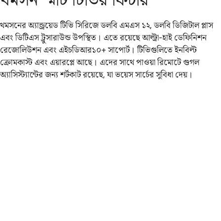
থমসনের অ্যান্ড্রয়েড টিভি সিরিজে ডলবি এমএস ১২, ডলবি ডিজিটাল প্লাস
এবং ডিটিএস ট্রুসারাউন্ড উপস্থিত। এতে রয়েছে আল্ট্রা-হাই ডেফিনিশন
রেজোলিউশন এবং এইচডিআর১০+ সাপোর্ট। টিভিগুলিতে ইনবিল্ট
ক্রোমকাস্ট এবং এয়ারপ্লে আছে। এদের সাথে পাওয়া রিমোটে গুগল
অ্যাসিস্ট্যান্টের জন্য শর্টকাট রয়েছে, যা ভয়েস সার্চের সুবিধা দেয়।