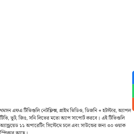
থমসন এফএ টিভিগুলি নেটফ্লিক্স, প্রাইম ভিডিও, ডিজনি + হটস্টার, অ্যাপল
টিভি, ভুট, জি৫, সনি লিভের মতো অ্যাপ সাপোর্ট করবে। এই টিভিগুলি
অ্যান্ড্রয়েড ১১ অপারেটিং সিস্টেমে চলে এবং সাউন্ডের জন্য ৩০ ওয়াক
স্পিকার আছে।