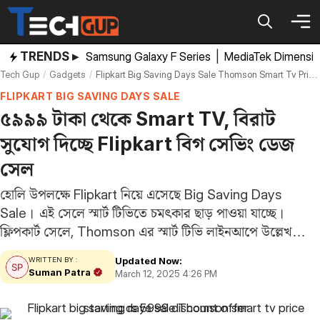
Skip
to
content
TRENDS ▸
Samsung Galaxy F Series
|
MediaTek Dimensi
Tech Gup
Gadgets
Flipkart Big Saving Days Sale Thomson Smart Tv Price Starting Rs 5999 Discount Offer
FLIPKART BIG SAVING DAYS SALE
৫৯৯৯ টাকা থেকে Smart TV, বিরাট
সুযোগ দিচ্ছে Flipkart বিগ সেভিং ডেজ
সেল
হোলি উপলক্ষে Flipkart নিয়ে এসেছে Big Saving Days
Sale। এই সেলে স্মার্ট টিভিতে চমৎকার ছাড় পাওয়া যাচ্ছে।
ফ্লিপকার্ট সেলে, Thomson এর স্মার্ট টিভি লাইনআপে উল্লেখযোগ্য
ছাড় দেওয়া হচ্ছে, যার ফলে ক্রেতারা খুব কম দামে বড় স্ক্রিনের টিভি
Updated Now:
WRITTEN BY :
কিনে নিতে পারবেন।…
Suman Patra
March 12, 2025 4:26 PM