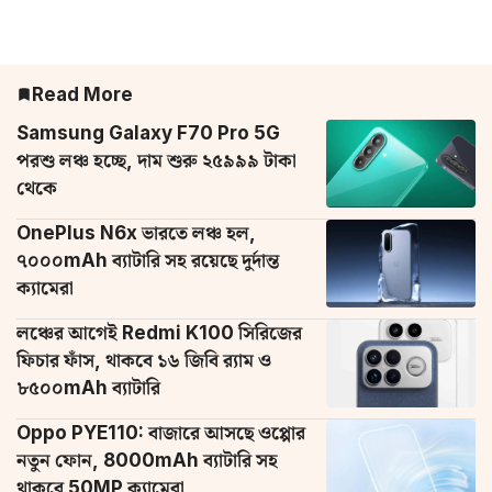
Read More
Samsung Galaxy F70 Pro 5G
পরশু লঞ্চ হচ্ছে, দাম শুরু ২৫৯৯৯ টাকা
থেকে
OnePlus N6x ভারতে লঞ্চ হল,
৭০০০mAh ব্যাটারি সহ রয়েছে দুর্দান্ত
ক্যামেরা
লঞ্চের আগেই Redmi K100 সিরিজের
ফিচার ফাঁস, থাকবে ১৬ জিবি র‌্যাম ও
৮৫০০mAh ব্যাটারি
Oppo PYE110: বাজারে আসছে ওপ্পোর
নতুন ফোন, 8000mAh ব্যাটারি সহ
থাকবে 50MP ক্যামেরা