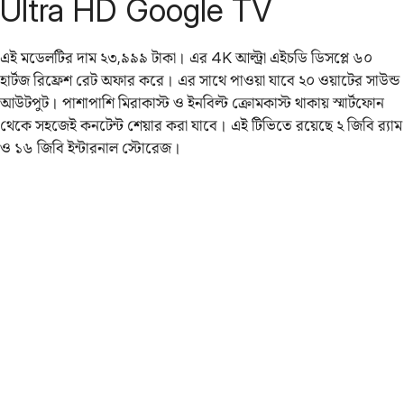
Ultra HD Google TV
এই মডেলটির দাম ২৩,৯৯৯ টাকা। এর 4K আল্ট্রা এইচডি ডিসপ্লে ৬০
হার্টজ রিফ্রেশ রেট অফার করে। এর সাথে পাওয়া যাবে ২০ ওয়াটের সাউন্ড
আউটপুট। পাশাপাশি মিরাকাস্ট ও ইনবিল্ট ক্রোমকাস্ট থাকায় স্মার্টফোন
থেকে সহজেই কনটেন্ট শেয়ার করা যাবে। এই টিভিতে রয়েছে ২ জিবি র‌্যাম
ও ১৬ জিবি ইন্টারনাল স্টোরেজ।