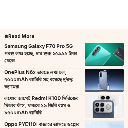
Read More
Samsung Galaxy F70 Pro 5G
পরশু লঞ্চ হচ্ছে, দাম শুরু ২৫৯৯৯ টাকা
থেকে
OnePlus N6x ভারতে লঞ্চ হল,
৭০০০mAh ব্যাটারি সহ রয়েছে দুর্দান্ত
ক্যামেরা
লঞ্চের আগেই Redmi K100 সিরিজের
ফিচার ফাঁস, থাকবে ১৬ জিবি র‌্যাম ও
৮৫০০mAh ব্যাটারি
Oppo PYE110: বাজারে আসছে ওপ্পোর