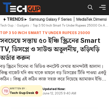
Skip
to
content
TRENDS ▸
Samsung Galaxy F Series
|
MediaTek Dimensi
Tech Gup
Gadgets
Top 3 50 Inch Smart Tv Under Rupees 25000 On Amazon India Check Price Offer
TOP 3 50 INCH SMART TV UNDER RUPEES 25000
সবচেয়ে সস্তায় ৫০ ইঞ্চি স্ক্রিনের Smart
TV, ডিসপ্লে ও সাউন্ড অতুলনীয়, তড়িঘড়ি
অর্ডার করুন
বড় স্ক্রিনে সিনেমা বা ভিডিও কনটেন্ট দেখার আনন্দটাই আলাদা।
কিন্তু বাজেট যদি কম থাকে তাহলে বড় ডিসপ্লের টিভি পাওয়া একটু
কঠিন। কিন্তু এই কঠিন কাজ সহজ করে দিয়েছে অ্যামাজন ইন্ডিয়া।
এই ই-কমার্স সাইটে এমন কয়েকটি Smart TV পাওয়া যাচ্ছে,
Updated Now:
WRITTEN BY :
যেগুলো…
Tech Gup Desk
June 12, 2025 9:40 AM