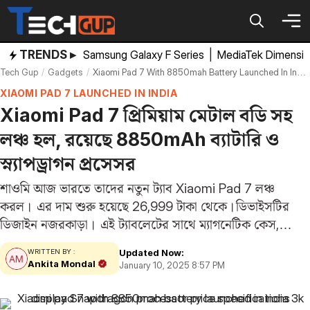
Skip
to
content
TRENDS ▸
Samsung Galaxy F Series
|
MediaTek Dimensi
Tech Gup
Gadgets
Xiaomi Pad 7 With 8850mah Battery Launched In India 3k Display Snapdragon Processor Price Specifications
XIAOMI PAD 7 LAUNCHED IN INDIA
Xiaomi Pad 7 প্রিমিয়াম মেটাল বডি সহ
লঞ্চ হল, রয়েছে 8850mAh ব্যাটারি ও
স্ন্যাপড্রাগন প্রসেসর
শাওমি আজ ভারতে তাদের নতুন ট্যাব Xiaomi Pad 7 লঞ্চ
করল। এর দাম শুরু হয়েছে 26,999 টাকা থেকে।ডিভাইসটির
ডিজাইন নজরকাড়া। এই ট্যাবলেটের সাথে ম্যাগনেটিক কেস,
স্টাইলাস পেন এবং কীবোর্ড সহ ফোলিও কেস পাওয়া যাবে।
Updated Now:
WRITTEN BY :
ফিচারের কথা বললে, Xiaomi Pad 7…
Ankita Mondal
January 10, 2025 8:57 PM