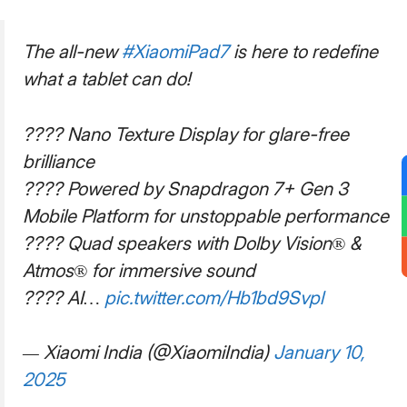
The all-new
#XiaomiPad7
is here to redefine
what a tablet can do!
???? Nano Texture Display for glare-free
brilliance
???? Powered by Snapdragon 7+ Gen 3
Mobile Platform for unstoppable performance
???? Quad speakers with Dolby Vision® &
Atmos® for immersive sound
???? AI…
pic.twitter.com/Hb1bd9Svpl
— Xiaomi India (@XiaomiIndia)
January 10,
2025