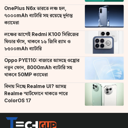
OnePlus N6x ভারতে লঞ্চ হল,
৭০০০mAh ব্যাটারি সহ রয়েছে দুর্দান্ত
ক্যামেরা
লঞ্চের আগেই Redmi K100 সিরিজের
ফিচার ফাঁস, থাকবে ১৬ জিবি র‌্যাম ও
৮৫০০mAh ব্যাটারি
Oppo PYE110: বাজারে আসছে ওপ্পোর
নতুন ফোন, 8000mAh ব্যাটারি সহ
থাকবে 50MP ক্যামেরা
বিদায় নিচ্ছে Realme UI? আসন্ন
Realme স্মার্টফোনে থাকতে পারে
ColorOS 17