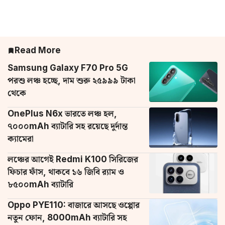
Read More
Samsung Galaxy F70 Pro 5G
পরশু লঞ্চ হচ্ছে, দাম শুরু ২৫৯৯৯ টাকা
থেকে
OnePlus N6x ভারতে লঞ্চ হল,
৭০০০mAh ব্যাটারি সহ রয়েছে দুর্দান্ত
ক্যামেরা
লঞ্চের আগেই Redmi K100 সিরিজের
ফিচার ফাঁস, থাকবে ১৬ জিবি র‌্যাম ও
৮৫০০mAh ব্যাটারি
Oppo PYE110: বাজারে আসছে ওপ্পোর
নতুন ফোন, 8000mAh ব্যাটারি সহ