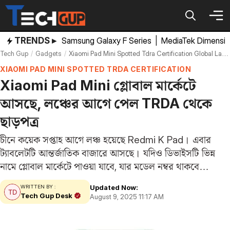
Skip
to
content
TRENDS ▸
Samsung Galaxy F Series
|
MediaTek Dimensi
Tech Gup
Gadgets
Xiaomi Pad Mini Spotted Tdra Certification Global Launch Soon Redmi K Pad Rebranded
XIAOMI PAD MINI SPOTTED TRDA CERTIFICATION
Xiaomi Pad Mini গ্লোবাল মার্কেটে
আসছে, লঞ্চের আগে পেল TRDA থেকে
ছাড়পত্র
চীনে কয়েক সপ্তাহ আগে লঞ্চ হয়েছে Redmi K Pad। এবার
ট্যাবলেটটি আন্তর্জাতিক বাজারে আসছে। যদিও ডিভাইসটি ভিন্ন
নামে গ্লোবাল মার্কেটে পাওয়া যাবে, যার মডেল নম্বর থাকবে
‘25079RPDCG’। আজ এই গ্লোবাল ভার্সনটিকে
Updated Now:
WRITTEN BY :
টেলিকমিউনিকেশন এন্ড ডিজিটাল গভর্নমেন্ট রেগুলেটরি অথরিটি বা
Tech Gup Desk
August 9, 2025 11:17 AM
TDRA সার্টিফিকেশনে…