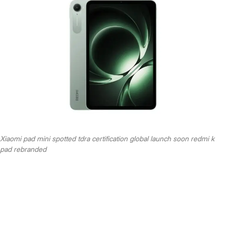
Xiaomi pad mini spotted tdra certification global launch soon redmi k
pad rebranded