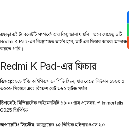
এছাড়া এই ট্যাবলেটটি সম্পর্কে আর কিছু জানা যায়নি। তবে যেহেতু এটি
Redmi K Pad-এর রিব্র্যান্ডেড ভার্সন হবে, তাই এর ফিচার আমরা আন্দাজ
করতে পারি।
Redmi K Pad-এর ফিচার
ডিসপ্লে
: ৮.৮ ইঞ্চি আইপিএস এলসিডি স্ক্রিন, যার রেজোলিউশন ১৮৮০ x
৩০০৮ পিক্সেল এবং রিফ্রেশ রেট ১৬৫ হার্টজ পর্যন্ত
চিপসেট
: মিডিয়াটেক ডাইমেনসিটি ৯৪০০ প্লাস প্রসেসর, ও Immortalis-
G925 জিপিইউ
অপারেটিং সিস্টেম
: অ্যান্ড্রয়েড ১৫ ভিত্তিক হাইপারওএস ২.০