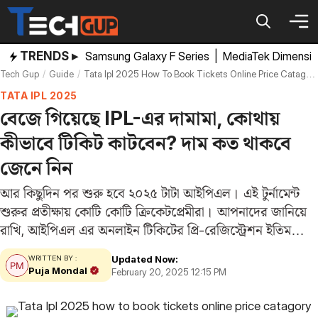
Skip
to
content
TRENDS ▸
Samsung Galaxy F Series
|
MediaTek Dimensi
Tech Gup
Guide
Tata Ipl 2025 How To Book Tickets Online Price Catagory
TATA IPL 2025
বেজে গিয়েছে IPL-এর দামামা, কোথায়
কীভাবে টিকিট কাটবেন? দাম কত থাকবে
জেনে নিন
আর কিছুদিন পর শুরু হবে ২০২৫ টাটা আইপিএল। এই টুর্নামেন্ট
শুরুর প্রতীক্ষায় কোটি কোটি ক্রিকেটপ্রেমীরা। আপনাদের জানিয়ে
রাখি, আইপিএল এর অনলাইন টিকিটের প্রি-রেজিস্ট্রেশন ইতিমধ্যে
শুরু করে দিয়েছে রাজস্থান রয়্যালস। যদিও BCCI এর তরফে
Updated Now:
WRITTEN BY :
আনুষ্ঠানিক ঘোষণা না এলেও, জানা গিয়েছে, পরিচিত…
Puja Mondal
February 20, 2025 12:15 PM