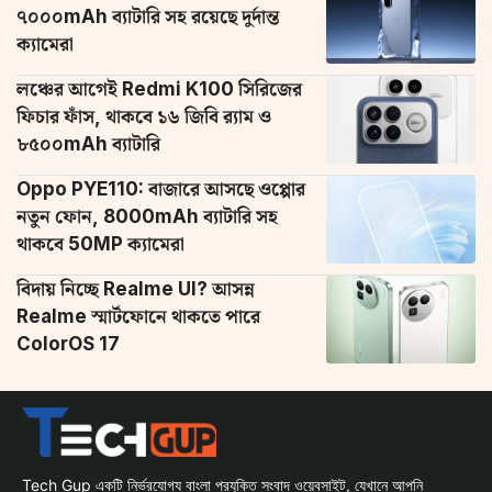
৭০০০mAh ব্যাটারি সহ রয়েছে দুর্দান্ত
ক্যামেরা
লঞ্চের আগেই Redmi K100 সিরিজের
ফিচার ফাঁস, থাকবে ১৬ জিবি র‌্যাম ও
৮৫০০mAh ব্যাটারি
Oppo PYE110: বাজারে আসছে ওপ্পোর
নতুন ফোন, 8000mAh ব্যাটারি সহ
থাকবে 50MP ক্যামেরা
বিদায় নিচ্ছে Realme UI? আসন্ন
Realme স্মার্টফোনে থাকতে পারে
ColorOS 17
Tech Gup একটি নির্ভরযোগ্য বাংলা প্রযুক্তি সংবাদ ওয়েবসাইট, যেখানে আপনি