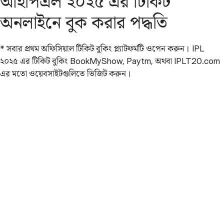
আইপিএল ২০২৫ এর টিকিট
অনলাইনে বুক করার পদ্ধতি
* সবার প্রথম অফিসিয়াল টিকিট বুকিং প্ল্যাটফর্মটি ওপেন করুন। IPL
২০২৫ এর টিকিট বুকিং BookMyShow, Paytm, অথবা IPLT20.com
এর মতো ওয়েবসাইটগুলিতে ভিজিট করুন।