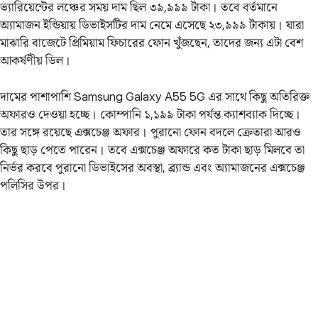
ভ্যারিয়েন্টের লঞ্চের সময়‌ দাম ছিল ৩৯,৯৯৯ টাকা। তবে বর্তমানে
অ্যামাজন ইন্ডিয়ায় ডিভাইসটির দাম নেমে এসেছে ২৩,৯৯৯ টাকায়। যারা
মাঝারি বাজেটে প্রিমিয়াম ফিচারের ফোন খুঁজছেন, তাদের জন্য এটা বেশ
আকর্ষণীয় ডিল।
দামের পাশাপাশি Samsung Galaxy A55 5G এর সাথে কিছু অতিরিক্ত
অফারও দেওয়া হচ্ছে। কোম্পানি ১,১৯৯ টাকা পর্যন্ত ক্যাশব্যাক দিচ্ছে।
তার সঙ্গে রয়েছে এক্সচেঞ্জ অফার। পুরানো ফোন বদলে ক্রেতারা আরও
কিছু ছাড় পেতে পারেন। তবে এক্সচেঞ্জ অফারে কত টাকা ছাড় মিলবে তা
নির্ভর করবে পুরানো ডিভাইসের অবস্থা, ব্র্যান্ড এবং অ্যামাজনের এক্সচেঞ্জ
পলিসির উপর।