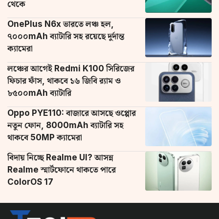
থেকে
OnePlus N6x ভারতে লঞ্চ হল,
৭০০০mAh ব্যাটারি সহ রয়েছে দুর্দান্ত
ক্যামেরা
লঞ্চের আগেই Redmi K100 সিরিজের
ফিচার ফাঁস, থাকবে ১৬ জিবি র‌্যাম ও
৮৫০০mAh ব্যাটারি
Oppo PYE110: বাজারে আসছে ওপ্পোর
নতুন ফোন, 8000mAh ব্যাটারি সহ
থাকবে 50MP ক্যামেরা
বিদায় নিচ্ছে Realme UI? আসন্ন
Realme স্মার্টফোনে থাকতে পারে
ColorOS 17