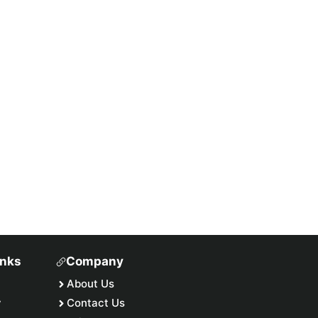
inks
Company
About Us
y
Contact Us