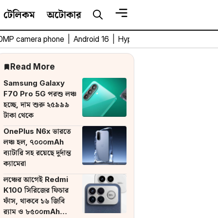
টেলিকম
অটোকার
0MP camera phone
|
Android 16
|
HyperOS 3
|
Bengali Tech 
Read More
Samsung Galaxy
F70 Pro 5G পরশু লঞ্চ
হচ্ছে, দাম শুরু ২৫৯৯৯
টাকা থেকে
OnePlus N6x ভারতে
লঞ্চ হল, ৭০০০mAh
ব্যাটারি সহ রয়েছে দুর্দান্ত
ক্যামেরা
লঞ্চের আগেই Redmi
K100 সিরিজের ফিচার
ফাঁস, থাকবে ১৬ জিবি
র‌্যাম ও ৮৫০০mAh