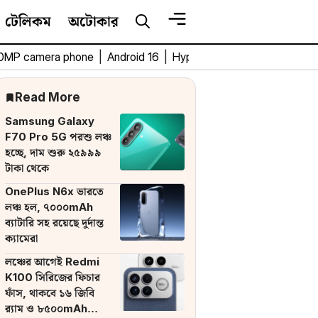
টেলিকম
অটোকার
0MP camera phone
|
Android 16
|
HyperOS 3
|
Bengali Tech 
Read More
Samsung Galaxy
F70 Pro 5G পরশু লঞ্চ
হচ্ছে, দাম শুরু ২৫৯৯৯
টাকা থেকে
OnePlus N6x ভারতে
লঞ্চ হল, ৭০০০mAh
ব্যাটারি সহ রয়েছে দুর্দান্ত
ক্যামেরা
লঞ্চের আগেই Redmi
K100 সিরিজের ফিচার
ফাঁস, থাকবে ১৬ জিবি
র‌্যাম ও ৮৫০০mAh