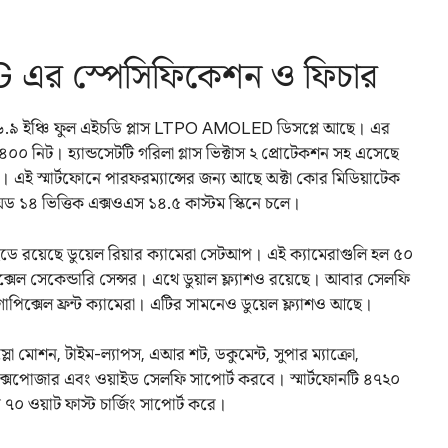
5G এর স্পেসিফিকেশন ও ফিচার
ছে ৬.৯ ইঞ্চি ফুল এইচডি প্লাস LTPO AMOLED ডিসপ্লে আছে। এর
৪০০ নিট। হ্যান্ডসেটটি গরিলা গ্লাস ভিক্টাস ২ প্রোটেকশন সহ এসেছে
 এই স্মার্টফোনে পারফরম্যান্সের জন্য আছে অক্টা কোর মিডিয়াটেক
়েড ১৪ ভিত্তিক এক্সওএস ১৪.৫ কাস্টম স্কিনে চলে।
াইডে রয়েছে ডুয়েল রিয়ার ক্যামেরা সেটআপ। এই ক্যামেরাগুলি হল ৫০
ক্সেল সেকেন্ডারি সেন্সর। এথে ডুয়াল ফ্ল্যাশও রয়েছে। আবার সেলফি
পিক্সেল ফ্রন্ট ক্যামেরা। এটির সামনেও ডুয়েল ফ্ল্যাশও আছে।
্লো মোশন, টাইম-ল্যাপস, এআর শট, ডকুমেন্ট, সুপার ম্যাক্রো,
লং এক্সপোজার এবং ওয়াইড সেলফি সাপোর্ট করবে। স্মার্টফোনটি ৪৭২০
৭০ ওয়াট ফাস্ট চার্জিং সাপোর্ট করে।