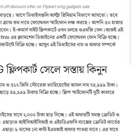
nt off discount offer on Flipkart omg gadgets sale
বাড়ছে। আগে ডিভাইসগুলি আল্ট্রা প্রিমিয়াম বিভাগে আসতো। তবে
র্যান্ড কম দামে ফোল্ডেবল স্মার্টফোন লঞ্চ করছে। আপনি ৫০ হাজার
বেন। ই-কমার্স সাইট ফ্লিপকার্টে এখন চলছে ওএমজি সেল।আজই এই
nix এর ক্ল্যামশেল ডিজাইনের একটি ফোল্ডেবল ফোন বিক্রি হচ্ছে।
সকাউন্টে বিক্রি হচ্ছে। আসুন এই ডিভাইসের নাম ও অফার সম্পর্কে
ফ্লিপকার্ট সেলে সস্তায় কিনুন
্যাম ও ৫১২ জিবি স্টোরেজ ভ্যারিয়েন্টের আসল দাম ৭৫,৯৯৯ টাকা।
়ে ৪৯,৯৯৯ টাকায় বিক্রি হচ্ছে। ফ্লিপ স্মার্টফোনটি দুটি কালারে
িভাইসের সাথে ২,০০০ টাকা ছাড় দিচ্ছে। এই অফারটি সমস্ত ক্রেডিট ও
্ছে। এছাড়াও আইসিআইসিআই ও এইচডিএফসি ব্যাঙ্কের ক্রেডিট কার্ডের
েছে। এছাড়া ৬ মাসের নো কস্ট ইএমআই অফার পাওয়া যাবে। এর সাথে