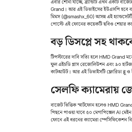
এবার শোনা যাচ্ছে, ব্র্যান্ডটি এখন একটি বাজ
Grand। আর এই ডিভাইসের ইউএসপি হবে বড় ডি
মিমস (@smashx_60) আসন্ন এই হ্যান্ডসেটটি
পোস্টে এই ফোনের কয়েকটি ছবিও শেয়ার 
বড় ডিসপ্লে সহ থাক
টিপস্টারের দাবি সত্যি হলে HMD Grand মড
ফুল এইচডি প্লাস রেজোলিউশন এবং ৯০ হার্ট
কাটআউট। আর এই ডিভাইসটি ফ্লোরিডা ব্লু ও ট
সেলফি ক্যামেরায় 
বাজেট ভিত্তিক স্মার্টফোন হলেও HMD Gran
পিছনে পাওয়া যাবে ৫০ মেগাপিক্সেল AI মেইন 
ফোনে এই ধরনের ক্যামেরা স্পেসিফিকেশন 