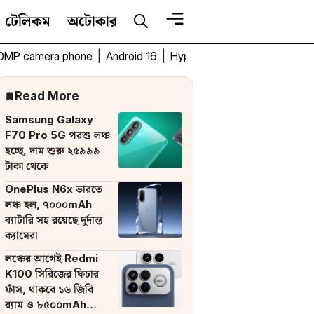
টেলিকম
অটোকার
0MP camera phone
|
Android 16
|
HyperOS 3
|
Bengali Tech 
Read More
Samsung Galaxy
F70 Pro 5G পরশু লঞ্চ
হচ্ছে, দাম শুরু ২৫৯৯৯
টাকা থেকে
OnePlus N6x ভারতে
লঞ্চ হল, ৭০০০mAh
ব্যাটারি সহ রয়েছে দুর্দান্ত
ক্যামেরা
লঞ্চের আগেই Redmi
K100 সিরিজের ফিচার
ফাঁস, থাকবে ১৬ জিবি
র‌্যাম ও ৮৫০০mAh