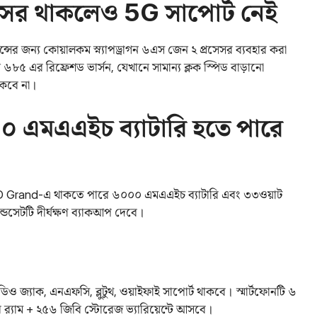
সর থাকলেও 5G সাপোর্ট নেই
সের জন্য কোয়ালকম স্ন্যাপড্রাগন ৬এস জেন ২ প্রসেসর ব্যবহার করা
৬৮৫ এর রিফ্রেশড ভার্সন, যেখানে সামান্য ক্লক স্পিড বাড়ানো
াকবে না।
০০ এমএএইচ ব্যাটারি হতে পারে
 HMD Grand-এ থাকতে পারে ৬০০০ এমএএইচ ব্যাটারি এবং ৩৩ওয়াট
যান্ডসেটটি দীর্ঘক্ষণ ব্যাকআপ দেবে।
ও জ্যাক, এনএফসি, ব্লুটুথ, ওয়াইফাই সাপোর্ট থাকবে। স্মার্টফোনটি ৬
 র‌্যাম + ২৫৬ জিবি স্টোরেজ ভ্যারিয়েন্টে আসবে।