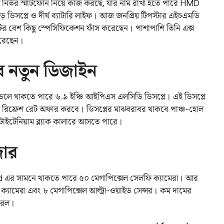
েট নির্ভর স্মার্টফোন নিয়ে কাজ করছে, যার নাম রাখা হতে পারে HMD
সপ্লে ও দীর্ঘ ব্যাটারি লাইফ। আজ জনপ্রিয় টিপস্টার এইচএমডি
র বেশ কিছু স্পেসিফিকেশন ফাঁস করেছেন। পাশাপাশি তিনি এক্স
করেছেন।
বে নতুন ডিজাইন
েলে থাকতে পারে ৬.৯ ইঞ্চি আইপিএস এলসিডি ডিসপ্লে। এই ডিসপ্লে
জ রিফ্রেশ রেট অফার করবে। ডিসপ্লের মাঝবরাবর থাকবে পাঞ্চ-হোল
াইটেনিয়াম ব্ল্যাক কালারে আসতে পারে।
জোর
d এর সামনে থাকতে পারে ৫০ মেগাপিক্সেল সেলফি ক্যামেরা। আর
ক্যামেরা এবং ৮ মেগাপিক্সেল আল্ট্রা-ওয়াইড সেন্সর। কম দামের
বিরল।