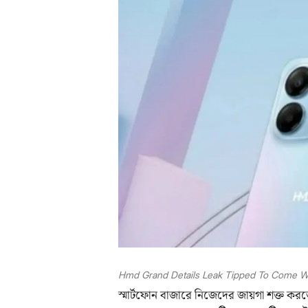
Hmd Grand Details Leak Tipped To Come W
স্মার্টফোন বাজারে নিজেদের জায়গা শক্ত 