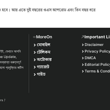
সহ লঞ্চ হবে। আর এতে দুই বছরের ওএস আপগ্রেড এবং তিন বছর ধরে
MoreOn
Important L
মোবাইল
Disclaimer
টেলিকম
Privacy Polic
সাইট, যেখানে আপনি
one Update,
DMCA
অটোকার
্ত গুরুত্বপূর্ণ
Editorial Polic
গ্যাজেট
হলো প্রযুক্তির জটিল
Terms & Condi
গাইড
urs
⤴︎