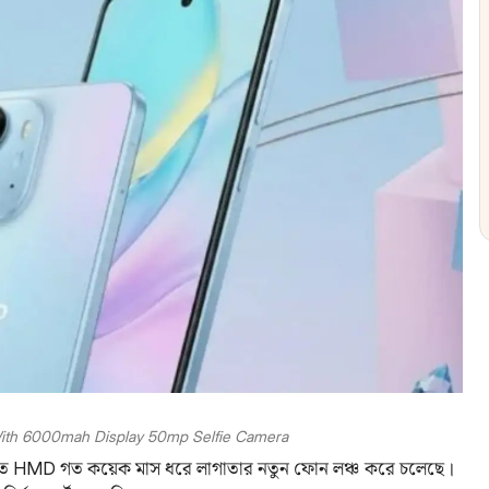
ith 6000mah Display 50mp Selfie Camera
করতে HMD গত কয়েক মাস ধরে লাগাতার নতুন ফোন লঞ্চ করে চলেছে।