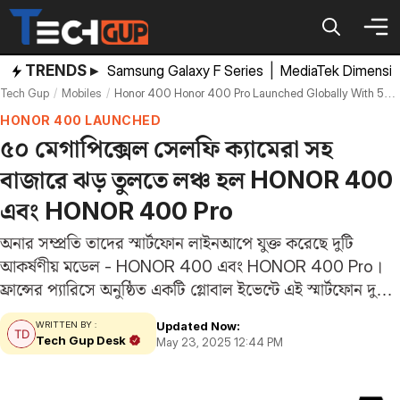
Skip
to
content
TRENDS ▸
Samsung Galaxy F Series
|
MediaTek Dimensi
Tech Gup
Mobiles
Honor 400 Honor 400 Pro Launched Globally With 50 Megapixel Selfie Camera Price
HONOR 400 LAUNCHED
৫০ মেগাপিক্সেল সেলফি ক্যামেরা সহ
বাজারে ঝড় তুলতে লঞ্চ হল HONOR 400
এবং HONOR 400 Pro
অনার সম্প্রতি তাদের স্মার্টফোন লাইনআপে যুক্ত করেছে দুটি
আকর্ষণীয় মডেল - HONOR 400 এবং HONOR 400 Pro।
ফ্রান্সের প্যারিসে অনুষ্ঠিত একটি গ্লোবাল ইভেন্টে এই স্মার্টফোন দুটি
লঞ্চ করা হয়েছে। দুটি ফোনই প্রিমিয়াম রেঞ্জে এসেছে। উভয়
Updated Now:
WRITTEN BY :
ডিভাইসে OLED ডিসপ্লে, স্ন্যাপড্রাগন প্রসেসর,…
Tech Gup Desk
May 23, 2025 12:44 PM