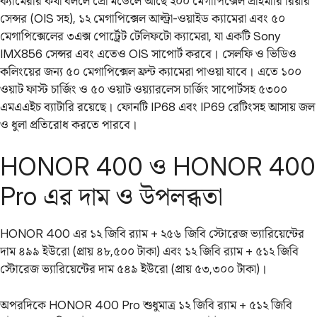
ক্যামেরার কথা বললে প্রো মডেলে আছে ২০০ মেগাপিক্সেল প্রাইমারি রিয়ার
সেন্সর (OIS সহ), ১২ মেগাপিক্সেল আল্ট্রা-ওয়াইড ক্যামেরা এবং ৫০
মেগাপিক্সেলের ৩এক্স পোর্ট্রেট টেলিফটো ক্যামেরা, যা একটি Sony
IMX856 সেন্সর এবং এতেও OIS সাপোর্ট করবে। সেলফি ও ভিডিও
কলিংয়ের জন্য ৫০ মেগাপিক্সেল ফ্রন্ট ক্যামেরা পাওয়া যাবে। এতে ১০০
ওয়াট ফাস্ট চার্জিং ও ৫০ ওয়াট ওয়্যারলেস চার্জিং সাপোর্টসহ ৫৩০০
এমএএইচ ব্যাটারি রয়েছে। ফোনটি IP68 এবং IP69 রেটিংসহ আসায় জল
ও ধুলা প্রতিরোধ করতে পারবে।
HONOR 400 ও HONOR 400
Pro এর দাম ও উপলব্ধতা
HONOR 400 এর ১২ জিবি র‌্যাম + ২৫৬ জিবি স্টোরেজ ভ্যারিয়েন্টের
দাম ৪৯৯ ইউরো (প্রায় ৪৮,৫০০ টাকা) এবং ১২ জিবি র‌্যাম + ৫১২ জিবি
স্টোরেজ ভ্যারিয়েন্টের দাম ৫৪৯ ইউরো (প্রায় ৫৩,৩০০ টাকা)।
অপরদিকে HONOR 400 Pro শুধুমাত্র ১২ জিবি র‌্যাম + ৫১২ জিবি