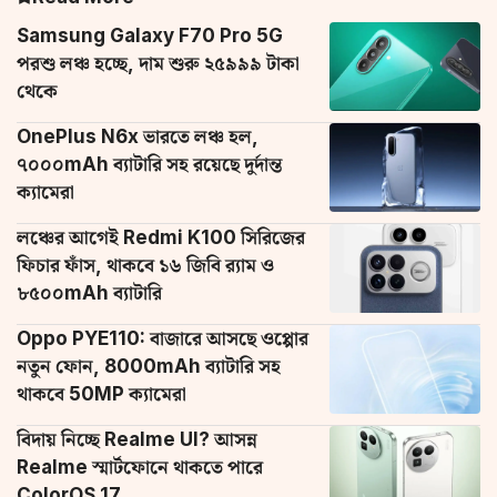
Samsung Galaxy F70 Pro 5G
পরশু লঞ্চ হচ্ছে, দাম শুরু ২৫৯৯৯ টাকা
থেকে
OnePlus N6x ভারতে লঞ্চ হল,
৭০০০mAh ব্যাটারি সহ রয়েছে দুর্দান্ত
ক্যামেরা
লঞ্চের আগেই Redmi K100 সিরিজের
ফিচার ফাঁস, থাকবে ১৬ জিবি র‌্যাম ও
৮৫০০mAh ব্যাটারি
Oppo PYE110: বাজারে আসছে ওপ্পোর
নতুন ফোন, 8000mAh ব্যাটারি সহ
থাকবে 50MP ক্যামেরা
বিদায় নিচ্ছে Realme UI? আসন্ন
Realme স্মার্টফোনে থাকতে পারে
ColorOS 17