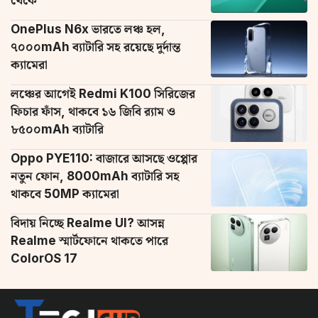
থেকে
OnePlus N6x ভারতে লঞ্চ হল,
৭০০০mAh ব্যাটারি সহ রয়েছে দুর্দান্ত
ক্যামেরা
লঞ্চের আগেই Redmi K100 সিরিজের
ফিচার ফাঁস, থাকবে ১৬ জিবি র‌্যাম ও
৮৫০০mAh ব্যাটারি
Oppo PYE110: বাজারে আসছে ওপ্পোর
নতুন ফোন, 8000mAh ব্যাটারি সহ
থাকবে 50MP ক্যামেরা
বিদায় নিচ্ছে Realme UI? আসন্ন
Realme স্মার্টফোনে থাকতে পারে
ColorOS 17