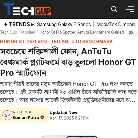
Skip
to
content
TRENDS ▸
Samsung Galaxy F Series
|
MediaTek Dimensi
Tech Gup
Mobiles
Honor Gt Pro Spotted Antutu Benchmark Gained Highest Score With Snapdragon 8 Elite Processor
HONOR GT PRO SPOTTED ANTUTU BENCHMARK
সবচেয়ে শক্তিশালী ফোন, AnTuTu
বেঞ্চমার্ক প্ল্যাটফর্মে ঝড় তুললো Honor GT
Pro স্মার্টফোন
অনার শীঘ্রই তাদের নতুন স্মার্টফোন Honor GT Pro লঞ্চ করতে
চলেছে। এই ফোনটি আগামী ২৩ এপ্রিল চীনে অফিসিয়ালি লঞ্চ হতে
চলেছে। আর লঞ্চের আগেই ডিভাইসটি প্রযুক্তিপ্রেমীদের মনে ঝড়
তুলেছে। আসলে সম্প্রতি টিপস্টার ডিজিটাল চ্যাট স্টেশন একটি
Updated Now:
WRITTEN BY :
Weibo পোস্টে এই ফোনের…
Suman Patra
April 17, 2025 8:21 PM