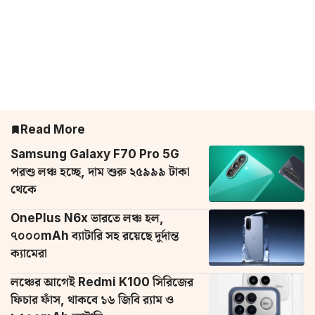
Read More
Samsung Galaxy F70 Pro 5G
পরশু লঞ্চ হচ্ছে, দাম শুরু ২৫৯৯৯ টাকা
থেকে
OnePlus N6x ভারতে লঞ্চ হল,
৭০০০mAh ব্যাটারি সহ রয়েছে দুর্দান্ত
ক্যামেরা
লঞ্চের আগেই Redmi K100 সিরিজের
ফিচার ফাঁস, থাকবে ১৬ জিবি র‌্যাম ও