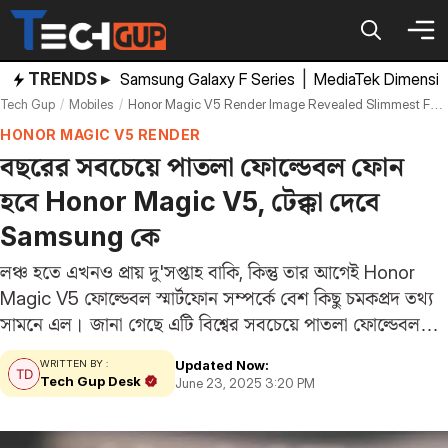
Skip
to
content
TRENDS ▸
Samsung Galaxy F Series
|
MediaTek Dimensi
Tech Gup
Mobiles
Honor Magic V5 Render Image Revealed Slimmest Foldable Smartphone In 2025 Rival Samsung Galaxy Z Fold 7
HONOR MAGIC V5 RENDER
বছরের সবচেয়ে পাতলা ফোল্ডেবল ফোন
হবে Honor Magic V5, টেক্কা দেবে
Samsung কে
লঞ্চ হতে এখনও প্রায় দু'সপ্তাহ বাকি, কিন্তু তার আগেই Honor
Magic V5 ফোল্ডেবল স্মার্টফোন সম্পর্কে বেশ কিছু চমকপ্রদ তথ্য
সামনে এল। জানা গেছে এটি বিশ্বের সবচেয়ে পাতলা ফোল্ডেবল
ফোন হবে। সম্প্রতি এর কিছু রেন্ডার ছবি সামনে এসেছে, সেখান
Updated Now:
WRITTEN BY :
থেকেই স্পষ্ট…
Tech Gup Desk
June 23, 2025 3:20 PM