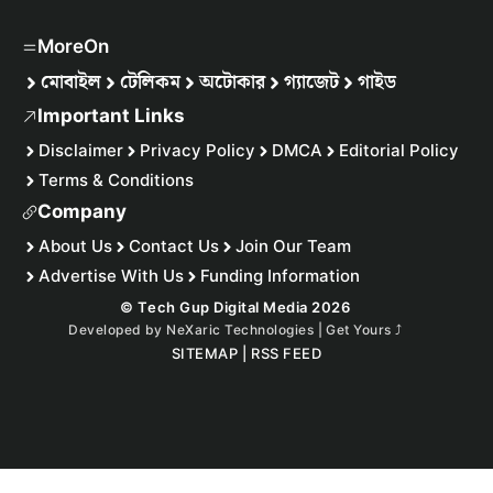
MoreOn
মোবাইল
টেলিকম
অটোকার
গ্যাজেট
গাইড
Important Links
Disclaimer
Privacy Policy
DMCA
Editorial Policy
Terms & Conditions
Company
About Us
Contact Us
Join Our Team
Advertise With Us
Funding Information
© Tech Gup Digital Media 2026
Developed by
NeXaric Technologies | Get Yours
⤴︎
SITEMAP
|
RSS FEED