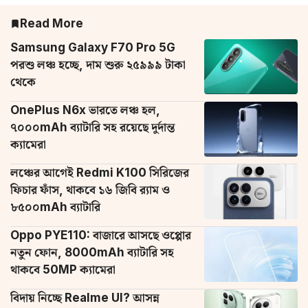
Read More
Samsung Galaxy F70 Pro 5G
পরশু লঞ্চ হচ্ছে, দাম শুরু ২৫৯৯৯ টাকা
থেকে
OnePlus N6x ভারতে লঞ্চ হল,
৭০০০mAh ব্যাটারি সহ রয়েছে দুর্দান্ত
ক্যামেরা
লঞ্চের আগেই Redmi K100 সিরিজের
ফিচার ফাঁস, থাকবে ১৬ জিবি র‌্যাম ও
৮৫০০mAh ব্যাটারি
Oppo PYE110: বাজারে আসছে ওপ্পোর
নতুন ফোন, 8000mAh ব্যাটারি সহ
থাকবে 50MP ক্যামেরা
বিদায় নিচ্ছে Realme UI? আসন্ন