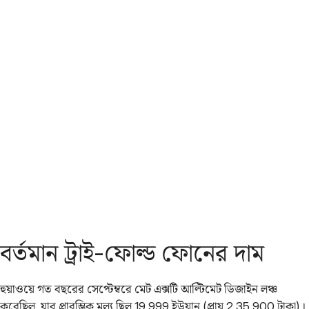
বর্তমান ট্রাই-ফোল্ড ফোনের দাম
হুয়াওয়ে গত বছরের সেপ্টেম্বরে মেট এক্সটি আল্টিমেট ডিজাইন লঞ্চ
করেছিল, যার প্রারম্ভিক মূল্য ছিল 19,999 ইউয়ান (প্রায় 2,35,900 টাকা)।