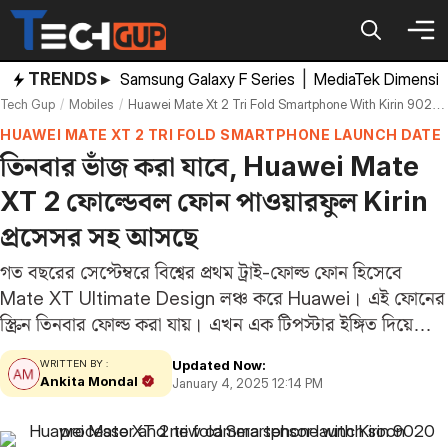
Skip
to
content
TRENDS ▸
Samsung Galaxy F Series
|
MediaTek Dimensi
Tech Gup
Mobiles
Huawei Mate Xt 2 Tri Fold Smartphone With Kirin 9020 Processor And New Camera Sensor Launch Soon
HUAWEI MATE XT 2 TRI FOLD SMARTPHONE LAUNCH DATE
তিনবার ভাঁজ করা যাবে, Huawei Mate
XT 2 ফোল্ডেবল ফোন পাওয়ারফুল Kirin
প্রসেসর সহ আসছে
গত বছরের সেপ্টেম্বরে বিশ্বের প্রথম ট্রাই-ফোল্ড ফোন হিসেবে
Mate XT Ultimate Design লঞ্চ করে Huawei। এই ফোনের
স্ক্রিন তিনবার ফোল্ড করা যায়। এখন এক টিপস্টার ইঙ্গিত দিয়েছেন
যে ব্র্যান্ডটি এর উত্তরসূরি নিয়ে কাজ করতে শুরু করেছে। আসন্ন
Updated Now:
WRITTEN BY :
এই ডিভাইসের নাম…
Ankita Mondal
January 4, 2025 12:14 PM