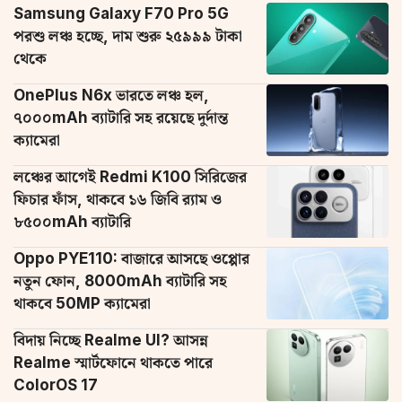
Samsung Galaxy F70 Pro 5G
পরশু লঞ্চ হচ্ছে, দাম শুরু ২৫৯৯৯ টাকা
থেকে
OnePlus N6x ভারতে লঞ্চ হল,
৭০০০mAh ব্যাটারি সহ রয়েছে দুর্দান্ত
ক্যামেরা
লঞ্চের আগেই Redmi K100 সিরিজের
ফিচার ফাঁস, থাকবে ১৬ জিবি র‌্যাম ও
৮৫০০mAh ব্যাটারি
Oppo PYE110: বাজারে আসছে ওপ্পোর
নতুন ফোন, 8000mAh ব্যাটারি সহ
থাকবে 50MP ক্যামেরা
বিদায় নিচ্ছে Realme UI? আসন্ন
Realme স্মার্টফোনে থাকতে পারে
ColorOS 17