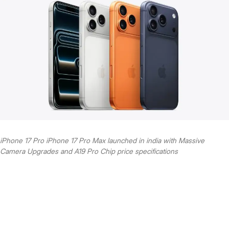
iPhone 17 Pro iPhone 17 Pro Max launched in india with Massive
Camera Upgrades and A19 Pro Chip price specifications