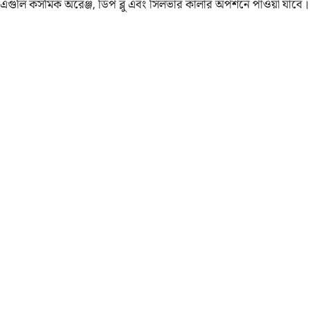
এগুলি কসমিক অরেঞ্জ, ডিপ ব্লু এবং সিলভার কালার অপশনে পাওয়া যাবে।