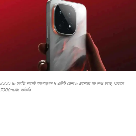
iQOO 15 চলতি মাসেই স্ন্যাপড্রাগন 8 এলিট জেন 5 প্রসেসর সহ লঞ্চ হচ্ছে, থাকবে
7000mAh ব্যাটারি