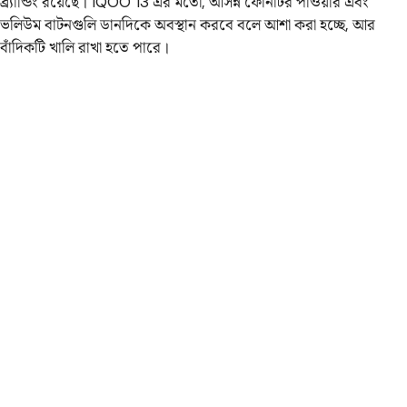
ব্র্যান্ডিং রয়েছে। iQOO 13 এর মতো, আসন্ন ফোনটির পাওয়ার এবং
ভলিউম বাটনগুলি ডানদিকে অবস্থান করবে বলে আশা করা হচ্ছে, আর
বাঁদিকটি খালি রাখা হতে পারে।