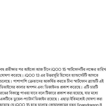
বহু প্রতীক্ষার পর আইকো আজ চীনে iQOO 15 স্মার্টফোনটির লঞ্চের তারিখ
ঘোষণা করেছে। iQOO 13 এর উত্তরসূরি হিসেবে হ্যান্ডসেটটি আসতে
চলেছে। পাশাপাশি ক্রেতাদের আকর্ষিত করতে চীনা স্মার্টফোন ব্র্যান্ডটি এই
ডিভাইসের কালার অপশন এবং ডিজাইনও প্রকাশ করেছে। এটি চারটি
রঙের বিকল্পে পাওয়া যাবে বলে টিজারে প্রকাশ করা হয়েছে, যার মধ্যে
একটিতে ডুয়েল-প্যাটার্ন ডিজাইন রয়েছে। এছাড়া ইতিমধ্যেই ঘোষণা করা
হয়েছে যে iQOO 15 হতে চলেছে কোয়ালকমের নতুন Snapdragon 8