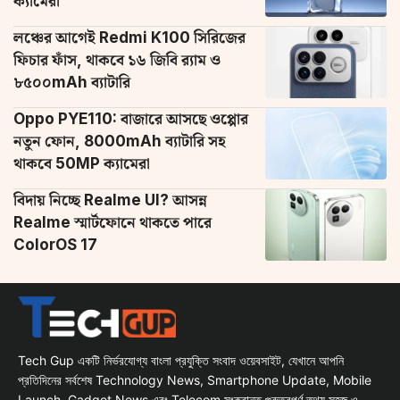
ক্যামেরা
লঞ্চের আগেই Redmi K100 সিরিজের
ফিচার ফাঁস, থাকবে ১৬ জিবি র‌্যাম ও
৮৫০০mAh ব্যাটারি
Oppo PYE110: বাজারে আসছে ওপ্পোর
নতুন ফোন, 8000mAh ব্যাটারি সহ
থাকবে 50MP ক্যামেরা
বিদায় নিচ্ছে Realme UI? আসন্ন
Realme স্মার্টফোনে থাকতে পারে
ColorOS 17
Tech Gup একটি নির্ভরযোগ্য বাংলা প্রযুক্তি সংবাদ ওয়েবসাইট, যেখানে আপনি
প্রতিদিনের সর্বশেষ Technology News, Smartphone Update, Mobile
Launch, Gadget News এবং Telecom সংক্রান্ত গুরুত্বপূর্ণ তথ্য সহজ ও