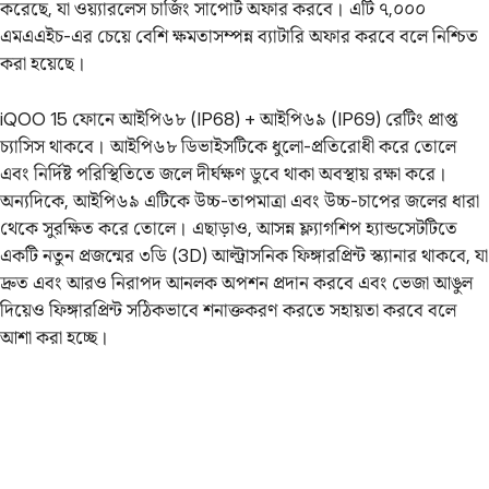
করেছে, যা ওয়্যারলেস চার্জিং সাপোর্ট অফার করবে। এটি ৭,০০০
এমএএইচ-এর চেয়ে বেশি ক্ষমতাসম্পন্ন ব্যাটারি অফার করবে বলে নিশ্চিত
করা হয়েছে।
iQOO 15 ফোনে আইপি৬৮ (IP68) + আইপি৬৯ (IP69) রেটিং প্রাপ্ত
চ্যাসিস থাকবে। আইপি৬৮ ডিভাইসটিকে ধুলো-প্রতিরোধী করে তোলে
এবং নির্দিষ্ট পরিস্থিতিতে জলে দীর্ঘক্ষণ ডুবে থাকা অবস্থায় রক্ষা করে।
অন্যদিকে, আইপি৬৯ এটিকে উচ্চ-তাপমাত্রা এবং উচ্চ-চাপের জলের ধারা
থেকে সুরক্ষিত করে তোলে। এছাড়াও, আসন্ন ফ্ল্যাগশিপ হ্যান্ডসেটটিতে
একটি নতুন প্রজন্মের ৩ডি (3D) আল্ট্রাসনিক ফিঙ্গারপ্রিন্ট স্ক্যানার থাকবে, যা
দ্রুত এবং আরও নিরাপদ আনলক অপশন প্রদান করবে এবং ভেজা আঙুল
দিয়েও ফিঙ্গারপ্রিন্ট সঠিকভাবে শনাক্তকরণ করতে সহায়তা করবে বলে
আশা করা হচ্ছে।