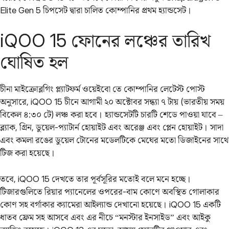
Elite Gen 5 চিপসেট দ্বারা চালিত কোম্পানির প্রথম হ্যান্ডসেট।
iQOO 15 ফোনের লঞ্চের তারিখ
ঘোষিত হল
চীনা মাইক্রোব্লগিং প্ল্যাটফর্ম ওয়েইবো তে কোম্পানির লেটেস্ট পোস্ট
অনুসারে, iQOO 15 চীনে আগামী ২০ অক্টোবর সন্ধ্যা ৭ টায় (ভারতীয় সময়
বিকেল ৪:৩০ টে) লঞ্চ করা হবে। হ্যান্ডসেটটি চারটি শেডে পাওয়া যাবে –
ব্ল্যাক, গ্রিন, ডুয়েল-প্যাটার্ন হোয়াইট এবং অরেঞ্জ এবং প্লেন হোয়াইট। সাদা
এবং কমলা রঙের ডুয়েল টোনের মডেলটিকে মেঘের মতো ডিজাইনের সাথে
টিজ করা হয়েছে।
তবে, iQOO 15 দেখতে তার পূর্বসূরির মতোই বলে মনে হচ্ছে।
টিজারগুলিতে রিয়ার প্যানেলের ওপরের-বাম কোণে অবস্থিত গোলাকার
কোণ সহ বর্গাকার ক্যামেরা আইল্যান্ড দেখানো হয়েছে। iQOO 15 একটি
ধাতব ফ্রেম সহ আসবে এবং এর নীচে “মনস্টার ইনসাইড” এবং আইকু