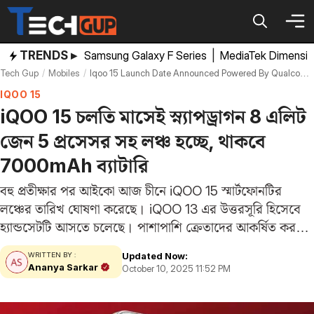
Skip
to
content
TRENDS ▸
Samsung Galaxy F Series
|
MediaTek Dimensi
Tech Gup
Mobiles
Iqoo 15 Launch Date Announced Powered By Qualcomm Snapdragon 8 Elite Gen 5 Chipset Others Specifications
IQOO 15
iQOO 15 চলতি মাসেই স্ন্যাপড্রাগন 8 এলিট
জেন 5 প্রসেসর সহ লঞ্চ হচ্ছে, থাকবে
7000mAh ব্যাটারি
বহু প্রতীক্ষার পর আইকো আজ চীনে iQOO 15 স্মার্টফোনটির
লঞ্চের তারিখ ঘোষণা করেছে। iQOO 13 এর উত্তরসূরি হিসেবে
হ্যান্ডসেটটি আসতে চলেছে। পাশাপাশি ক্রেতাদের আকর্ষিত করতে
চীনা স্মার্টফোন ব্র্যান্ডটি এই ডিভাইসের কালার অপশন এবং
Updated Now:
WRITTEN BY :
ডিজাইনও প্রকাশ করেছে। এটি চারটি রঙের বিকল্পে…
Ananya Sarkar
October 10, 2025 11:52 PM