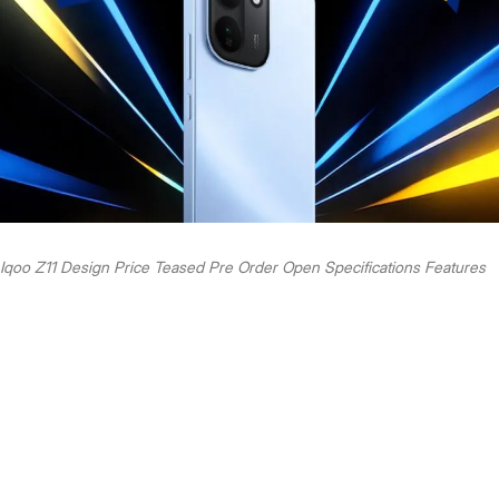
Iqoo Z11 Design Price Teased Pre Order Open Specifications Features