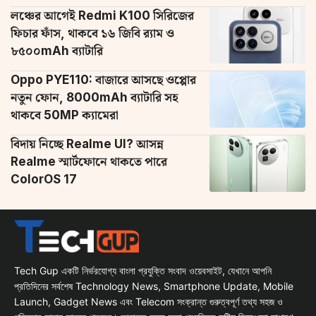
লঞ্চের আগেই Redmi K100 সিরিজের
ফিচার ফাঁস, থাকবে ১৬ জিবি র‌্যাম ও
৮৫০০mAh ব্যাটারি
Oppo PYE110: বাজারে আসছে ওপ্পোর
নতুন ফোন, 8000mAh ব্যাটারি সহ
থাকবে 50MP ক্যামেরা
বিদায় নিচ্ছে Realme UI? আসন্ন
Realme স্মার্টফোনে থাকতে পারে
ColorOS 17
Tech Gup একটি নির্ভরযোগ্য বাংলা প্রযুক্তি সংবাদ ওয়েবসাইট, যেখানে আপনি
প্রতিদিনের সর্বশেষ Technology News, Smartphone Update, Mobile
Launch, Gadget News এবং Telecom সংক্রান্ত গুরুত্বপূর্ণ তথ্য সহজ ও