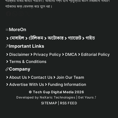
পরিষ্কার ভাষায় জানতে পারবেন। আমাদের লক্ষ্য হলো প্রযুক্তির জটিল বিষয়গুলো সাধারণ
পাঠকদের জন্য বোধগম্য করে তুলে ধরা।
Facebook
WhatsApp
Instagram
X
MoreOn
মোবাইল
টেলিকম
অটোকার
গ্যাজেট
গাইড
Important Links
Disclaimer
Privacy Policy
DMCA
Editorial Policy
Terms & Conditions
Company
About Us
Contact Us
Join Our Team
Advertise With Us
Funding Information
© Tech Gup Digital Media 2026
Developed by
NeXaric Technologies | Get Yours
⤴︎
SITEMAP
|
RSS FEED