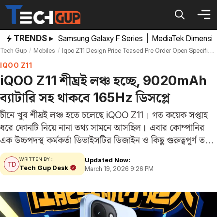
Skip
to
content
TRENDS ▸
Samsung Galaxy F Series
|
MediaTek Dimensi
Tech Gup
Mobiles
Iqoo Z11 Design Price Teased Pre Order Open Specifications Features
IQOO Z11
iQOO Z11 শীঘ্রই লঞ্চ হচ্ছে, 9020mAh
ব্যাটারি সহ থাকবে 165Hz ডিসপ্লে
চীনে খুব শীঘ্রই লঞ্চ হতে চলেছে iQOO Z11। গত কয়েক সপ্তাহ
ধরে ফোনটি নিয়ে নানা তথ্য সামনে আসছিল। এবার কোম্পানির
এক উচ্চপদস্থ কর্মকর্তা ডিভাইসটির ডিজাইন ও কিছু গুরুত্বপূর্ণ তথ্য
প্রকাশ করলেন। চীনের জনপ্রিয় মাইক্রোব্লগিং প্ল্যাটফর্ম উইবো -তে
Updated Now:
WRITTEN BY :
শুক্রবার আইকোর প্রোডাক্ট…
Tech Gup Desk
March 19, 2026 9:26 PM