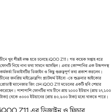
চীনে খুব শীঘ্রই লঞ্চ হতে চলেছে iQOO Z11। গত কয়েক সপ্তাহ ধরে
ফোনটি নিয়ে নানা তথ্য সামনে আসছিল। এবার কোম্পানির এক উচ্চপদস্থ
কর্মকর্তা ডিভাইসটির ডিজাইন ও কিছু গুরুত্বপূর্ণ তথ্য প্রকাশ করলেন।
চীনের জনপ্রিয় মাইক্রোব্লগিং প্ল্যাটফর্ম উইবো -তে শুক্রবার আইকোর
প্রোডাক্ট ম্যানেজার জিং চেন iQOO Z11 মডেলের একটি ছবি শেয়ার
করেছেন। পাশাপাশি ফোনটির দাম চীনে প্রায় ২০০০ ইউয়ান (প্রায় ২৭,১০০
টাকা) থেকে ৩০০০ ইউয়ানের (প্রায় ৪০,৬০০ টাকা) মধ্যে থাকতে পারে।
iQOO Z11 এর ডিজাইন ও ফিচার