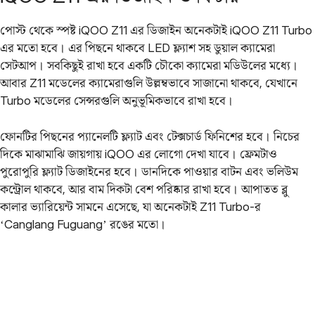
পোস্ট থেকে স্পষ্ট iQOO Z11 এর ডিজাইন অনেকটাই iQOO Z11 Turbo
এর মতো হবে। এর পিছনে‌ থাকবে LED ফ্ল্যাশ সহ ডুয়াল ক্যামেরা
সেটআপ। সবকিছুই রাখা হবে একটি চৌকো ক্যামেরা মডিউলের মধ্যে।
আবার Z11 মডেলের ক্যামেরাগুলি উল্লম্বভাবে সাজানো থাকবে, যেখানে
Turbo মডেলের সেন্সরগুলি অনুভূমিকভাবে রাখা হবে।
ফোনটির পিছনের প্যানেলটি ফ্ল্যাট এবং টেক্সচার্ড ফিনিশের হবে। নিচের
দিকে মাঝামাঝি জায়গায় iQOO এর লোগো দেখা যাবে। ফ্রেমটাও
পুরোপুরি ফ্ল্যাট ডিজাইনের হবে। ডানদিকে পাওয়ার বাটন এবং ভলিউম
কন্ট্রোল থাকবে, আর বাম দিকটা বেশ পরিষ্কার রাখা হবে। আপাতত ব্লু
কালার ভ্যারিয়েন্ট সামনে এসেছে, যা অনেকটাই Z11 Turbo-র
‘Canglang Fuguang’ রঙের মতো।