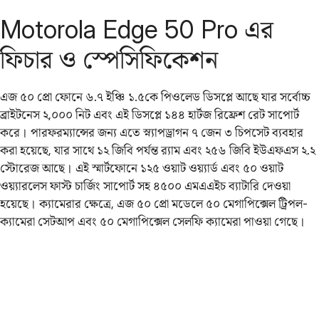
Motorola Edge 50 Pro এর
ফিচার ও স্পেসিফিকেশন
এজ ৫০ প্রো ফোনে ৬.৭ ইঞ্চি ১.৫কে পিওলেড ডিসপ্লে আছে যার সর্বোচ্চ
ব্রাইটনেস ২,০০০ নিট এবং এই ডিসপ্লে ১৪৪ হার্টজ রিফ্রেশ রেট সাপোর্ট
করে। পারফরম্যান্সের জন্য এতে স্ন্যাপড্রাগন ৭ জেন ৩ চিপসেট ব্যবহার
করা হয়েছে, যার সাথে ১২ জিবি পর্যন্ত র‌্যাম এবং ২৫৬ জিবি ইউএফএস ২.২
স্টোরেজ আছে। এই স্মার্টফোনে ১২৫ ওয়াট ওয়্যার্ড এবং ৫০ ওয়াট
ওয়্যারলেস ফাস্ট চার্জিং সাপোর্ট সহ ৪৫০০ এমএএইচ ব্যাটারি দেওয়া
হয়েছে। ক্যামেরার ক্ষেত্রে, এজ ৫০ প্রো মডেলে ৫০ মেগাপিক্সেল ট্রিপল-
ক্যামেরা সেটআপ এবং ৫০ মেগাপিক্সেল সেলফি ক্যামেরা পাওয়া গেছে।