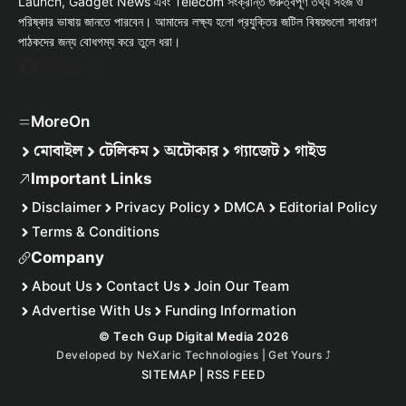
Launch, Gadget News এবং Telecom সংক্রান্ত গুরুত্বপূর্ণ তথ্য সহজ ও
পরিষ্কার ভাষায় জানতে পারবেন। আমাদের লক্ষ্য হলো প্রযুক্তির জটিল বিষয়গুলো সাধারণ
পাঠকদের জন্য বোধগম্য করে তুলে ধরা।
Facebook
WhatsApp
Instagram
X
MoreOn
মোবাইল
টেলিকম
অটোকার
গ্যাজেট
গাইড
Important Links
Disclaimer
Privacy Policy
DMCA
Editorial Policy
Terms & Conditions
Company
About Us
Contact Us
Join Our Team
Advertise With Us
Funding Information
© Tech Gup Digital Media 2026
Developed by
NeXaric Technologies | Get Yours
⤴︎
SITEMAP
|
RSS FEED