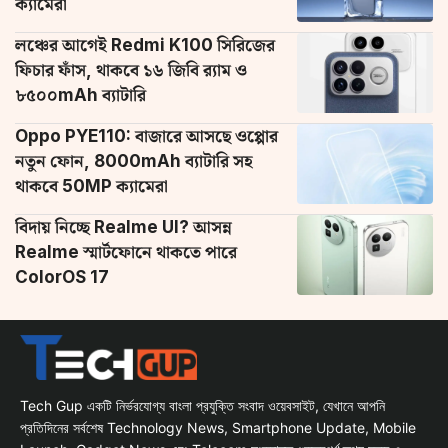
ক্যামেরা
লঞ্চের আগেই Redmi K100 সিরিজের
ফিচার ফাঁস, থাকবে ১৬ জিবি র‌্যাম ও
৮৫০০mAh ব্যাটারি
Oppo PYE110: বাজারে আসছে ওপ্পোর
নতুন ফোন, 8000mAh ব্যাটারি সহ
থাকবে 50MP ক্যামেরা
বিদায় নিচ্ছে Realme UI? আসন্ন
Realme স্মার্টফোনে থাকতে পারে
ColorOS 17
Tech Gup একটি নির্ভরযোগ্য বাংলা প্রযুক্তি সংবাদ ওয়েবসাইট, যেখানে আপনি
প্রতিদিনের সর্বশেষ Technology News, Smartphone Update, Mobile