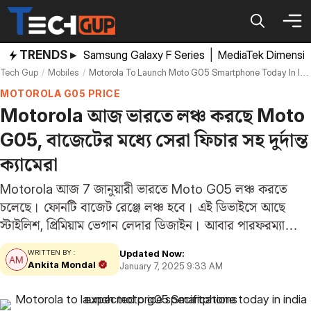
Skip
to
content
TRENDS ▸
Samsung Galaxy F Series
|
MediaTek Dimensi
Tech Gup
Mobiles
Motorola To Launch Moto G05 Smartphone Today In India Expected Price Specifications
MOTOROLA G05 PRICE
Motorola আজ ভারতে লঞ্চ করছে Moto
G05, বাজেটের মধ্যে সেরা ফিচার সহ দুর্দান্ত
ক্যামেরা
Motorola আজ 7 জানুয়ারী ভারতে Moto G05 লঞ্চ করতে
চলেছে। ফোনটি বাজেট রেঞ্জে লঞ্চ হবে। এই ডিভাইসে আছে
স্টাইলিশ, প্রিমিয়াম ভেগান লেদার ডিজাইন। আবার পারফরম্যান্সের
জন্য এতে মিডিয়াটেক হেলিও G81 এক্সট্রিম প্রসেসর ব্যবহার করবে
Updated Now:
WRITTEN BY :
বলে আশা করা হচ্ছে এবং এটি…
Ankita Mondal
January 7, 2025 9:33 AM