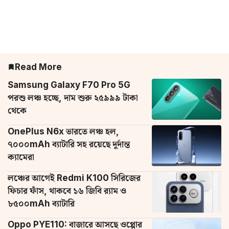
Read More
Samsung Galaxy F70 Pro 5G
পরশু লঞ্চ হচ্ছে, দাম শুরু ২৫৯৯৯ টাকা
থেকে
OnePlus N6x ভারতে লঞ্চ হল,
৭০০০mAh ব্যাটারি সহ রয়েছে দুর্দান্ত
ক্যামেরা
লঞ্চের আগেই Redmi K100 সিরিজের
ফিচার ফাঁস, থাকবে ১৬ জিবি র‌্যাম ও
৮৫০০mAh ব্যাটারি
Oppo PYE110: বাজারে আসছে ওপ্পোর