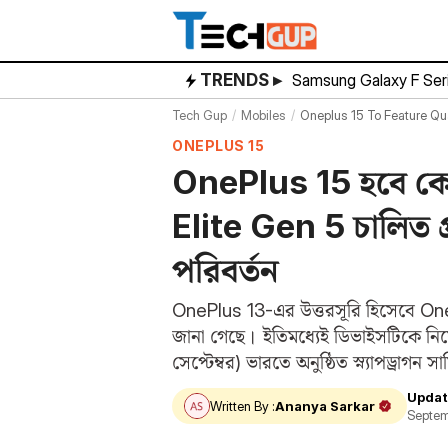
Skip
to
content
TRENDS ▸
Samsung Galaxy F Ser
Tech Gup
Mobiles
Oneplus 15 To Feature Qua
ONEPLUS 15
OnePlus 15 হবে কো
Elite Gen 5 চালিত 
পরিবর্তন
OnePlus 13-এর উত্তরসূরি হিসেবে One
জানা গেছে। ইতিমধ্যেই ডিভাইসটিকে নিয়ে
সেপ্টেম্বর) ভারতে অনুষ্ঠিত স্ন্যাপড্র
Highlights) মিট ইভেন্টে হ্যান্ডসেটটিক
Updat
Written By :
Ananya Sarkar
Septem