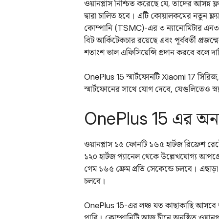
ওয়ানপ্লাস নিশ্চিত করেছে যে, তাদের আসন্ন ফ্
দ্বারা চালিত হবে। এটি কোয়ালকমের নতুন ফ্ল্য
কোম্পানি (TSMC)-এর ৩ ন্যানোমিটার এন৩পি 
বিট আর্কিটেকচার রয়েছে এবং পূর্ববর্তী প্রজন্
শতাংশ ভাল এফিসিয়েন্সি প্রদান করবে বলে দা
OnePlus 15 স্মার্টফোনটি Xiaomi 17 সি
স্মার্টফোনের সাথে যোগ দেবে, যেগুলিতেও স্ন
OnePlus 15 এর অন্য
ওয়ানপ্লাস ১৫ ফোনটি ১৬৫ হার্টজ রিফ্রেশ রেট
১২০ হার্টজ প্যানেল থেকে উল্লেখযোগ্য আপগ
গেম ১৬৫ ফ্রেম প্রতি সেকেন্ডে চলবে। এছাড়া হ
চলবে।
OnePlus 15-এর লঞ্চ যত কাছাকাছি আসবে
পারি। কোম্পানিটি আজ চীনে অনুষ্ঠিত ওয়ান