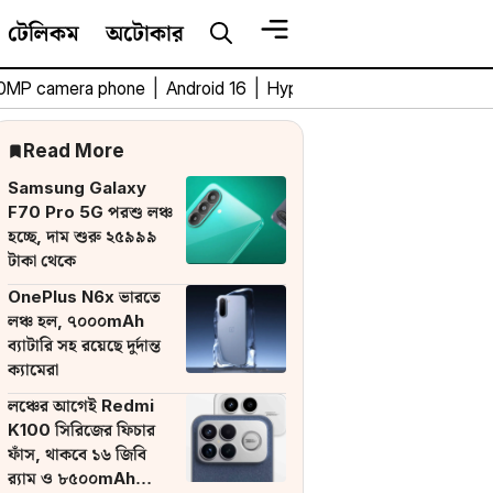
টেলিকম
অটোকার
0MP camera phone
|
Android 16
|
HyperOS 3
|
Bengali Tech 
Read More
Samsung Galaxy
F70 Pro 5G পরশু লঞ্চ
হচ্ছে, দাম শুরু ২৫৯৯৯
টাকা থেকে
OnePlus N6x ভারতে
লঞ্চ হল, ৭০০০mAh
ব্যাটারি সহ রয়েছে দুর্দান্ত
ক্যামেরা
লঞ্চের আগেই Redmi
K100 সিরিজের ফিচার
ফাঁস, থাকবে ১৬ জিবি
র‌্যাম ও ৮৫০০mAh