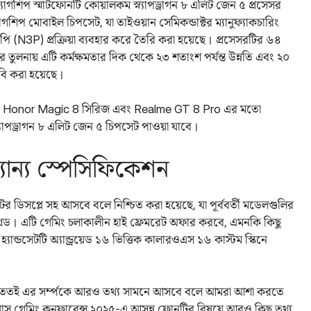
ল্যাগশিপ স্মার্টফোনটি কোয়ালকম স্ন্যাপড্রাগন ৮ এলিট জেন ৫ প্রসেসর
াগশিপ মোবাইল চিপসেট, যা তাইওয়ান সেমিকন্ডাক্টর ম্যানুফ্যাকচারিং
(N3P) প্রক্রিয়া ব্যবহার করে তৈরি করা হয়েছে। প্রসেসরটির ৬৪
মের তুলনায় এটি কর্মক্ষমতার দিক থেকে ২৩ শতাংশ পর্যন্ত উন্নতি এবং ২০
বি করা হয়েছে।
রিজ, Honor Magic 8 সিরিজ এবং Realme GT 8 Pro এর মতো
্যাপড্রাগন ৮ এলিট জেন ৫ চিপসেট পাওয়া যাবে।
ান্য স্পেসিফিকেশন
ের ডিসপ্লে সহ আসবে বলে নিশ্চিত করা হয়েছে, যা পূর্ববর্তী মডেলগুলির
্রেড। এটি গেমিং চলাকালীন হাই ফ্রেমরেট অফার করবে, এমনকি কিছু
্যান্ডসেটটি অ্যান্ড্রয়েড ১৬ ভিত্তিক কালারওএস ১৬ কাস্টম স্কিনে
 ততই এর সর্ম্পকে আরও তথ্য সামনে আসবে বলে আমরা আশা করতে
প্লাস গেমিং কনফারেন্স ২০২৫-এ আসন্ন ফোনটির বিষয়ে আরও কিছু তথ্য