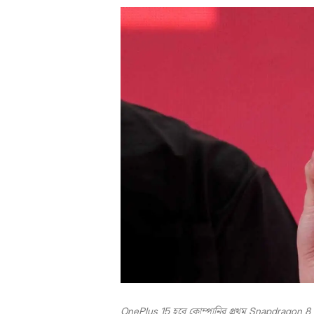
OnePlus 15 হবে কোম্পানির প্রথম Snapdragon 8 El