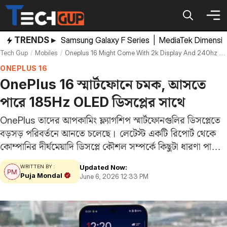
Skip
to
content
TRENDS ▸
Samsung Galaxy F Series
|
MediaTek Dimensi
Tech Gup
Mobiles
Oneplus 16 Might Come With 2k Display And 240hz Refresh Rate
ONEPLUS 16
OnePlus 16 স্মার্টফোনে চমক, আসতে
পারে 185Hz OLED ডিসপ্লের সাথে
OnePlus তাদের আপকামিং ফ্ল্যাগশিপ স্মার্টফোনগুলির ডিসপ্লেতে
বড়সড় পরিবর্তনে আনতে চলেছে। লেটেস্ট একটি রিপোর্ট থেকে
কোম্পানির দীর্ঘমেয়াদি ডিসপ্লে কৌশল সম্পর্কে কিছুটা ধারণা পাওয়া
গেছে। এই রিপোর্টে দাবি করা হয়েছে যে, হাই রেজোলিউশনের
Updated Now:
WRITTEN BY :
পরিবর্তে ডিসপ্লের একটি নির্দিষ্ট দিকেই কোম্পানি বেশি গুরুত্ব
Puja Mondal
June 6, 2026 12:33 PM
দিতে…