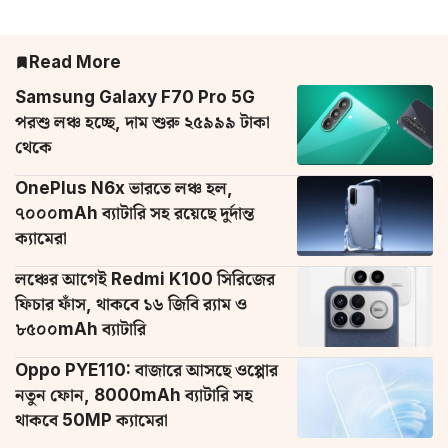
Read More
Samsung Galaxy F70 Pro 5G
পরশু লঞ্চ হচ্ছে, দাম শুরু ২৫৯৯৯ টাকা
থেকে
OnePlus N6x ভারতে লঞ্চ হল,
৭০০০mAh ব্যাটারি সহ রয়েছে দুর্দান্ত
ক্যামেরা
লঞ্চের আগেই Redmi K100 সিরিজের
ফিচার ফাঁস, থাকবে ১৬ জিবি র‌্যাম ও
৮৫০০mAh ব্যাটারি
Oppo PYE110: বাজারে আসছে ওপ্পোর
নতুন ফোন, 8000mAh ব্যাটারি সহ
থাকবে 50MP ক্যামেরা