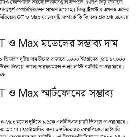
 যদিও কোম্পানির তরফে ডিভাইসগুলি সম্পর্কে এখনও কিছু জানানো
রুত্বপূর্ণ স্পেসিফিকেশন সামনে এসেছে। কিন্তু টিপস্টার এখনও এদের
িজের GT ও Max‌ মডেল দুটি সম্পর্কে কি কি তথ্য প্রকাশ্যে এসেছে
ও Max‌ মডেলের সম্ভাব্য দাম
ডিভাইস দুটির দাম চীনের বাজারে ১,০০০ ইউয়ানের (প্রায় ১২,০০০
ত ডিসপ্লে, ভালো পারফরম্যান্স ও লং লাস্টি ব্যাটারি পাওয়া যাবে।
েছে।
 Max‌ স্মার্টফোনের সম্ভাব্য
 ও Max‌ মডেল দুটিতে ১.৫কে এলটিপিএস ফ্ল্যাট ডিসপ্লে পাওয়া যাবে।
ট সহ আসবে। ফটোগ্রাফির জন্য এগুলিতে ৫০ মেগাপিক্সেল প্রাইমারি
াথে দেওয়া হবে বড় ব্যাটারি। এই ফিচারগুলি বিদ্যমান Oppo A5 ও