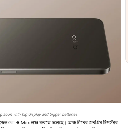
soon with big display and bigger batteries
 মডেল GT ও Max লঞ্চ করতে চলেছে। আজ চীনের জনপ্রিয় টিপস্টার