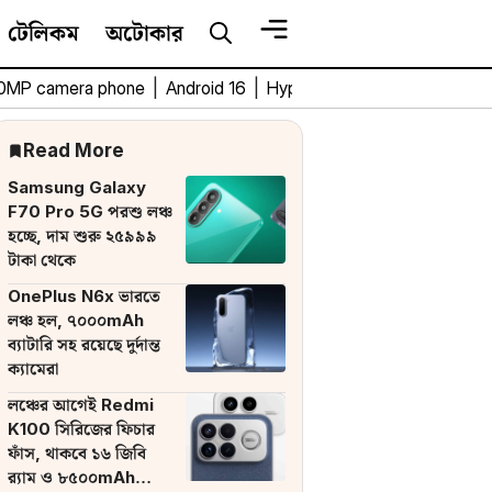
টেলিকম
অটোকার
0MP camera phone
|
Android 16
|
HyperOS 3
|
Bengali Tech 
Read More
Samsung Galaxy
F70 Pro 5G পরশু লঞ্চ
হচ্ছে, দাম শুরু ২৫৯৯৯
টাকা থেকে
OnePlus N6x ভারতে
লঞ্চ হল, ৭০০০mAh
ব্যাটারি সহ রয়েছে দুর্দান্ত
ক্যামেরা
লঞ্চের আগেই Redmi
K100 সিরিজের ফিচার
ফাঁস, থাকবে ১৬ জিবি
র‌্যাম ও ৮৫০০mAh