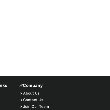
inks
Company
About Us
y
Contact Us
Join Our Team