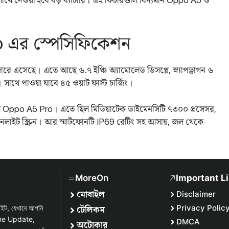
 এর স্পেসিফিকেশন
ে এসেছে। এতে আছে ৬.৭ ইঞ্চি অ্যামোলেড ডিসপ্লে, স্ন্যাপড্রাগন ৬
থে পাওয়া যাবে ৪৫ ওয়াট ফাস্ট চার্জিং।
ছিল Oppo A5 Pro। এতে ছিল মিডিয়াটেক ডাইমেনসিটি ৭৩০০ প্রসেসর,
ানলাইট স্ক্রিন। আর স্মার্টফোনটি IP69 রেটিং সহ আসায়, জল থেকে
MoreOn
Important L
মোবাইল
Disclaimer
টেলিকম
Privacy Polic
সাইট, যেখানে আপনি
one Update,
DMCA
অটোকার