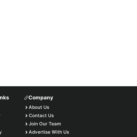
inks
Company
About Us
y
Contact Us
Join Our Team
y
Advertise With Us