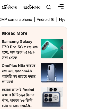
টেলিকম
অটোকার
0MP camera phone
|
Android 16
|
HyperOS 3
|
Bengali Tech 
Read More
Samsung Galaxy
F70 Pro 5G পরশু লঞ্চ
হচ্ছে, দাম শুরু ২৫৯৯৯
টাকা থেকে
OnePlus N6x ভারতে
লঞ্চ হল, ৭০০০mAh
ব্যাটারি সহ রয়েছে দুর্দান্ত
ক্যামেরা
লঞ্চের আগেই Redmi
K100 সিরিজের ফিচার
ফাঁস, থাকবে ১৬ জিবি
র‌্যাম ও ৮৫০০mAh