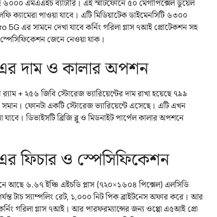
 সহ ৬০০০ এমএএইচ ব্যাটারি। এই স্মার্টফোনে ৫০ মেগাপিক্সেল ডুয়েল
েলফি ক্যামেরা পাওয়া যাবে। এটি মিডিয়াটেক ডাইমেনসিটি ৬৩০০
ro 5G এর সামনে দেখা যাবে কর্নিং গরিলা গ্লাস ৭আই প্রোটেকশন সহ
্ণ স্পেসিফিকেশন জেনে নেওয়া যাক।
এর দাম ও কালার অপশন
‌্যাম + ২৫৬ জিবি স্টোরেজ ভ্যারিয়েন্টের দাম রাখা হয়েছে ৭৯৯
টাকার সমান। ফোনটা একটি স্টোরেজ ভ্যারিয়েন্টে এসেছে। এটি এখন
াবে। ডিভাইসটি ব্রিজি ব্লু ও মিডনাইট পার্পেল কালার অপশনে
র ফিচার ও স্পেসিফিকেশন
ফোনে আছে ৬.৬৭ ইঞ্চি এইচডি প্লাস (৭২০×১৬০৪ পিক্সেল) এলসিডি
টজ পর্যন্ত টাচ স্যাম্পলিং রেট, ১,০০০ নিট পিক ব্রাইটনেস অফার করে। আর
 কর্নিং গরিলা গ্লাস ৭আই। আর পারফরম্যান্সের জন্য ওপ্পো এ৫আই প্রো