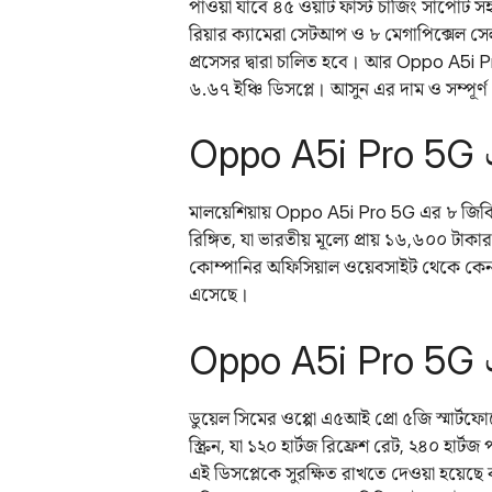
পাওয়া যাবে ৪৫ ওয়াট ফাস্ট চার্জিং সাপোর্ট
রিয়ার ক্যামেরা সেটআপ ও ৮ মেগাপিক্সেল স
প্রসেসর দ্বারা চালিত হবে। আর Oppo A5i P
৬.৬৭ ইঞ্চি ডিসপ্লে। আসুন এর দাম ও সম্পূর
Oppo A5i Pro 5G 
মালয়েশিয়ায় Oppo A5i Pro 5G এর ৮ জিবি র
রিঙ্গিত, যা ভারতীয় মূল্যে প্রায় ১৬,৬০০ 
কোম্পানির অফিসিয়াল ওয়েবসাইট থেকে কেনা য
এসেছে।
Oppo A5i Pro 5G এ
ডুয়েল সিমের ওপ্পো এ৫আই প্রো ৫জি স্মার্ট
স্ক্রিন, যা ১২০ হার্টজ রিফ্রেশ রেট, ২৪০ হার্
এই ডিসপ্লেকে সুরক্ষিত রাখতে দেওয়া হয়েছে