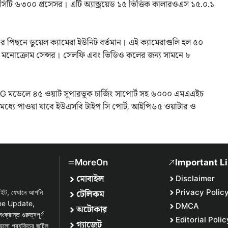
িটি ৬৩০০ প্রসেসর। এটি অ্যান্ড্রয়েড ১৫ ভিত্তিক কালারওএস ১৫.০.১
পিছনে ডুয়েল ক্যামেরা ইউনিট বর্তমান। এই ক্যামেরাগুলি হল ৫০
্সেল মনোক্রোম সেন্সর। সেলফি এবং ভিডিও কলের জন্য সামনে ৮
G মডেলে ৪৫ ওয়াট সুপারভুক চার্জিং সাপোর্ট সহ ৬০০০ এমএএইচ
ের মধ্যে পাওয়া যাবে ইউএসবি টাইপ সি পোর্ট, আইপি৬৫ ওয়াটার ও
MoreOn
Important L
মোবাইল
Disclaimer
টেলিকম
Privacy Polic
সাইট, যেখানে আপনি
one Update,
DMCA
অটোকার
্ত গুরুত্বপূর্ণ
Editorial Polic
গ্যাজেট
হলো প্রযুক্তির জটিল