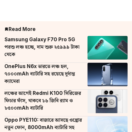
Read More
Samsung Galaxy F70 Pro 5G
পরশু লঞ্চ হচ্ছে, দাম শুরু ২৫৯৯৯ টাকা
থেকে
OnePlus N6x ভারতে লঞ্চ হল,
৭০০০mAh ব্যাটারি সহ রয়েছে দুর্দান্ত
ক্যামেরা
লঞ্চের আগেই Redmi K100 সিরিজের
ফিচার ফাঁস, থাকবে ১৬ জিবি র‌্যাম ও
৮৫০০mAh ব্যাটারি
Oppo PYE110: বাজারে আসছে ওপ্পোর
নতুন ফোন, 8000mAh ব্যাটারি সহ