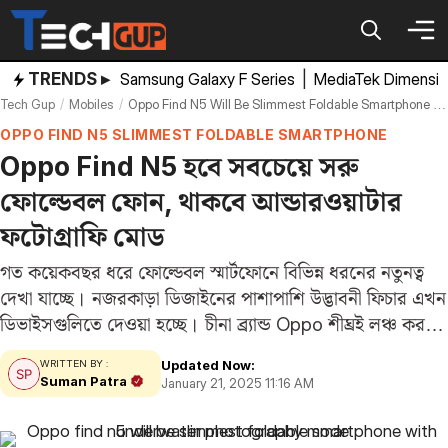
Skip
to
content
TRENDS ▸
Samsung Galaxy F Series
|
MediaTek Dimensi
Tech Gup
Mobiles
Oppo Find N5 Will Be Slimmest Foldable Smartphone With Underwater Photography Mode
OPPO FIND N5 SLIMMEST FOLDABLE SMARTPHONE
Oppo Find N5 হবে সবচেয়ে সরু
ফোল্ডেবল ফোন, থাকবে আন্ডারওয়াটার
ফটোগ্রাফি মোড
গত কয়েকবছর ধরে ফোল্ডেবল স্মার্টফোনে বিভিন্ন ধরনের নতুনত্ব
দেখা যাচ্ছে। নজরকাড়া ডিজাইনের পাশাপাশি উদ্ভাবনী ফিচার এখন
ডিভাইসগুলিতে দেওয়া হচ্ছে। চীনা ব্র্যান্ড Oppo শীঘ্রই লঞ্চ করতে
চলেছে বিশ্বের প্রথম আইপি৬৯ রেটেড ফোল্ডেবল স্মার্টফোন Oppo
Updated Now:
WRITTEN BY :
Find N5। দাবি করা হচ্ছে, এই স্মার্টফোনের…
Suman Patra
January 21, 2025 11:16 AM