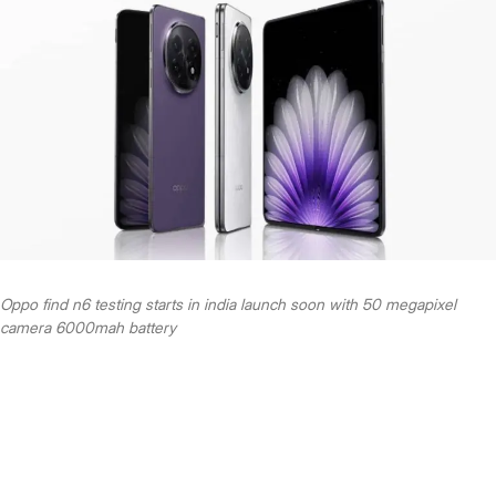
Oppo find n6 testing starts in india launch soon with 50 megapixel
camera 6000mah battery