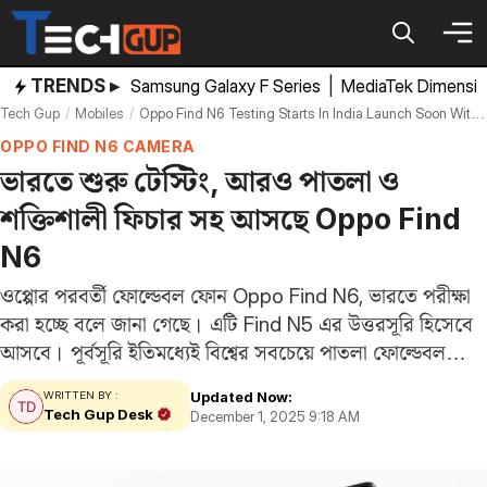
Skip
to
content
TRENDS ▸
Samsung Galaxy F Series
|
MediaTek Dimensi
Tech Gup
Mobiles
Oppo Find N6 Testing Starts In India Launch Soon With 50 Megapixel Camera 6000mah Battery
OPPO FIND N6 CAMERA
ভারতে শুরু টেস্টিং, আরও পাতলা ও
শক্তিশালী ফিচার সহ আসছে Oppo Find
N6
ওপ্পোর পরবর্তী ফোল্ডেবল ফোন Oppo Find N6, ভারতে পরীক্ষা
করা হচ্ছে বলে জানা গেছে। এটি Find N5 এর উত্তরসূরি হিসেবে
আসবে। পূর্বসূরি ইতিমধ্যেই বিশ্বের সবচেয়ে পাতলা ফোল্ডেবল
ফোন হিসেবে বাজারে সাড়া ফেলেছে। আশা করা হচ্ছে Find N6
Updated Now:
WRITTEN BY :
আগের মডেলের চেয়েও…
Tech Gup Desk
December 1, 2025 9:18 AM