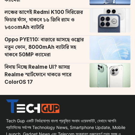
লঞ্চের আগেই Redmi K100 সিরিজের
ফিচার ফাঁস, থাকবে ১৬ জিবি র‌্যাম ও
৮৫০০mAh ব্যাটারি
Oppo PYE110: বাজারে আসছে ওপ্পোর
নতুন ফোন, 8000mAh ব্যাটারি সহ
থাকবে 50MP ক্যামেরা
বিদায় নিচ্ছে Realme UI? আসন্ন
Realme স্মার্টফোনে থাকতে পারে
ColorOS 17
Tech Gup একটি নির্ভরযোগ্য বাংলা প্রযুক্তি সংবাদ ওয়েবসাইট, যেখানে আপনি
প্রতিদিনের সর্বশেষ Technology News, Smartphone Update, Mobile
Launch, Gadget News এবং Telecom সংক্রান্ত গুরুত্বপূর্ণ তথ্য সহজ ও