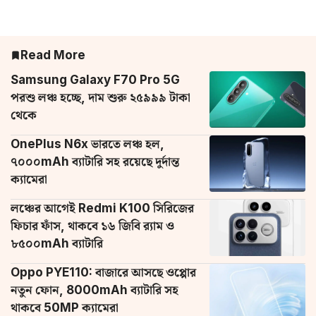
Read More
Samsung Galaxy F70 Pro 5G
পরশু লঞ্চ হচ্ছে, দাম শুরু ২৫৯৯৯ টাকা
থেকে
OnePlus N6x ভারতে লঞ্চ হল,
৭০০০mAh ব্যাটারি সহ রয়েছে দুর্দান্ত
ক্যামেরা
লঞ্চের আগেই Redmi K100 সিরিজের
ফিচার ফাঁস, থাকবে ১৬ জিবি র‌্যাম ও
৮৫০০mAh ব্যাটারি
Oppo PYE110: বাজারে আসছে ওপ্পোর
নতুন ফোন, 8000mAh ব্যাটারি সহ
থাকবে 50MP ক্যামেরা