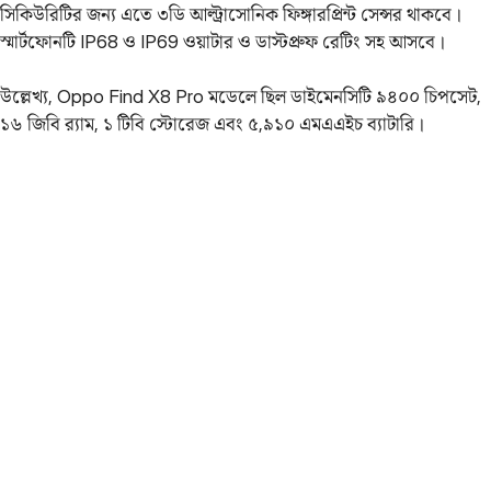
সিকিউরিটির জন্য এতে ৩ডি আল্ট্রাসোনিক ফিঙ্গারপ্রিন্ট সেন্সর থাকবে।
স্মার্টফোনটি IP68 ও IP69 ওয়াটার ও ডাস্টপ্রুফ রেটিং সহ আসবে।
উল্লেখ্য, Oppo Find X8 Pro মডেলে ছিল ডাইমেনসিটি ৯৪০০ চিপসেট,
১৬ জিবি র‍্যাম, ১ টিবি স্টোরেজ এবং ৫,৯১০ এমএএইচ ব্যাটারি।