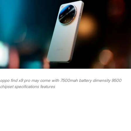
oppo find x9 pro may come with 7500mah battery dimensity 9500
chipset specifications features