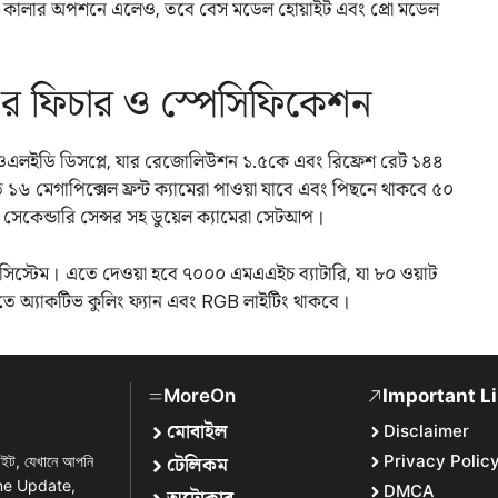
পেল কালার অপশনে এলেও, তবে বেস মডেল হোয়াইট এবং প্রো মডেল
 ফিচার ও স্পেসিফিকেশন
ি ওএলইডি ডিসপ্লে, যার রেজোলিউশন ১.৫কে এবং রিফ্রেশ রেট ১৪৪
১৬ মেগাপিক্সেল ফ্রন্ট ক্যামেরা পাওয়া যাবে এবং পিছনে থাকবে ৫০
েল সেকেন্ডারি সেন্সর সহ ডুয়েল ক্যামেরা সেটআপ।
ং সিস্টেম। এতে দেওয়া হবে ৭০০০ এমএএইচ ব্যাটারি, যা ৮০ ওয়াট
এতে অ্যাকটিভ কুলিং ফ্যান এবং RGB লাইটিং থাকবে।
MoreOn
Important L
মোবাইল
Disclaimer
টেলিকম
Privacy Polic
সাইট, যেখানে আপনি
one Update,
DMCA