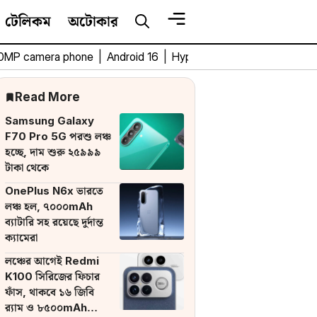
টেলিকম
অটোকার
0MP camera phone
|
Android 16
|
HyperOS 3
|
Bengali Tech 
Read More
Samsung Galaxy
F70 Pro 5G পরশু লঞ্চ
হচ্ছে, দাম শুরু ২৫৯৯৯
টাকা থেকে
OnePlus N6x ভারতে
লঞ্চ হল, ৭০০০mAh
ব্যাটারি সহ রয়েছে দুর্দান্ত
ক্যামেরা
লঞ্চের আগেই Redmi
K100 সিরিজের ফিচার
ফাঁস, থাকবে ১৬ জিবি
র‌্যাম ও ৮৫০০mAh