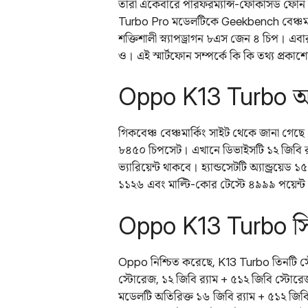
তারা একেবারে পারফরম্যান্স-ফোকাসড ফোন
Turbo Pro মডেলটিকে Geekbench বেঞ্চমার্ক 
শক্তিশালী স্ন্যাপড্রাগন ৮এস জেন ৪ চিপ।
ও। এই স্মার্টফোন সম্পর্কে কি কি তথ্য প্রক
Oppo K13 Turbo অন্
গিকবেঞ্চ বেঞ্চমার্কিং সাইট থেকে জানা গে
৮৪৫০ চিপসেট। এখানে ডিভাইসটি ১২ জিবি র‌্য
ভ্যারিয়েন্ট থাকবে। হ্যান্ডসেটটি অ্যান্ড্রয়
১১২৬ এবং মাল্টি-কোর টেস্টে ৪৯৯৯ পয়েন্ট
Oppo K13 Turbo স
Oppo নিশ্চিত করেছে, K13 Turbo তিনটি স্টোর
স্টোরেজ, ১২ জিবি র‌্যাম + ৫১২ জিবি স্টো
মডেলটি অতিরিক্ত ১৬ জিবি র‌্যাম + ৫১২ জি