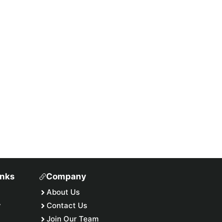
inks
Company
About Us
y
Contact Us
Join Our Team