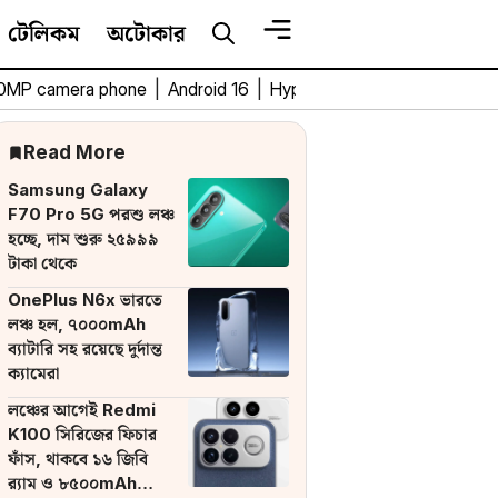
টেলিকম
অটোকার
0MP camera phone
|
Android 16
|
HyperOS 3
|
Bengali Tech 
Read More
Samsung Galaxy
F70 Pro 5G পরশু লঞ্চ
হচ্ছে, দাম শুরু ২৫৯৯৯
টাকা থেকে
OnePlus N6x ভারতে
লঞ্চ হল, ৭০০০mAh
ব্যাটারি সহ রয়েছে দুর্দান্ত
ক্যামেরা
লঞ্চের আগেই Redmi
K100 সিরিজের ফিচার
ফাঁস, থাকবে ১৬ জিবি
র‌্যাম ও ৮৫০০mAh