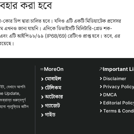
যবহার করা হবে
-কোর চিপ দ্বারা চালিত হবে। যদিও এটি একটি মিডিয়াটেক প্রসেসর
াম এখনও জানা যায়নি। এদিকে ডিভাইসটি মিলিটারি-গ্রেড শক-
ে এবং এটি আইপি৬৮/৬৯ (IP68/69) রেটিংও প্রাপ্ত হবে। তবে, এর
রয়েছে।
MoreOn
Important L
মোবাইল
Disclaimer
টেলিকম
Privacy Polic
সাইট, যেখানে আপনি
one Update,
DMCA
অটোকার
্ত গুরুত্বপূর্ণ
Editorial Polic
গ্যাজেট
হলো প্রযুক্তির জটিল
Terms & Condi
গাইড