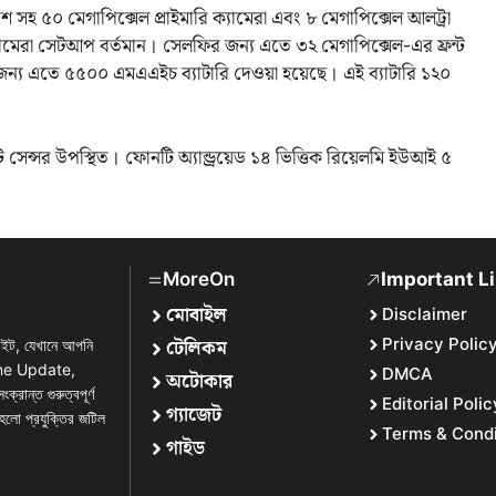
শ সহ ৫০ মেগাপিক্সেল প্রাইমারি ক্যামেরা এবং ৮ মেগাপিক্সেল আলট্রা
 ক্যামেরা সেটআপ বর্তমান। সেলফির জন্য এতে ৩২ মেগাপিক্সেল-এর ফ্রন্ট
জন্য এতে ৫৫০০ এমএএইচ ব্যাটারি দেওয়া হয়েছে। এই ব্যাটারি ১২০
্ট সেন্সর উপস্থিত। ফোনটি অ্যান্ড্রয়েড ১৪ ভিত্তিক রিয়েলমি ইউআই ৫
MoreOn
Important L
মোবাইল
Disclaimer
টেলিকম
Privacy Polic
সাইট, যেখানে আপনি
one Update,
DMCA
অটোকার
্ত গুরুত্বপূর্ণ
Editorial Polic
গ্যাজেট
হলো প্রযুক্তির জটিল
Terms & Condi
গাইড