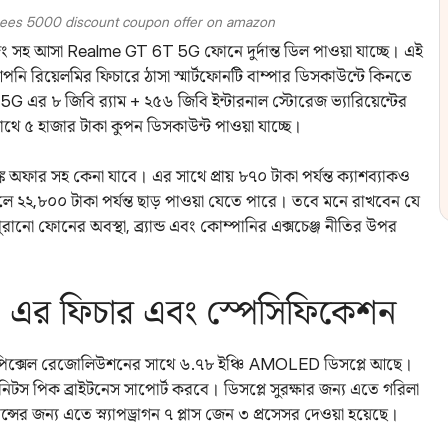
upees 5000 discount coupon offer on amazon
র্জিং সহ আসা Realme GT 6T 5G ফোনে দুর্দান্ত ডিল পাওয়া যাচ্ছে। এই
 আপনি রিয়েলমির ফিচারে ঠাসা স্মার্টফোনটি বাম্পার ডিসকাউন্টে কিনতে
র ৮ জিবি র‌্যাম + ২৫৬ জিবি ইন্টারনাল স্টোরেজ ভ্যারিয়েন্টের
থে ৫ হাজার টাকা কুপন ডিসকাউন্ট পাওয়া যাচ্ছে।
াঙ্ক অফার সহ কেনা যাবে। এর সাথে প্রায় ৮৭০ টাকা পর্যন্ত ক্যাশব্যাকও
লে ২২,৮০০ টাকা পর্যন্ত ছাড় পাওয়া যেতে পারে। তবে মনে রাখবেন যে
ানো ফোনের অবস্থা, ব্র্যান্ড এবং কোম্পানির এক্সচেঞ্জ নীতির উপর
এর ফিচার এবং স্পেসিফিকেশন
 পিক্সেল রেজোলিউশনের সাথে ৬.৭৮ ইঞ্চি AMOLED ডিসপ্লে আছে।
নিটস পিক ব্রাইটনেস সাপোর্ট করবে। ডিসপ্লে সুরক্ষার জন্য এতে গরিলা
ান্সের জন্য এতে স্ন্যাপড্রাগন ৭ প্লাস জেন ৩ প্রসেসর দেওয়া হয়েছে।