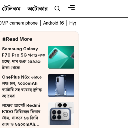
টেলিকম
অটোকার
0MP camera phone
|
Android 16
|
HyperOS 3
|
Bengali Tech 
Read More
Samsung Galaxy
F70 Pro 5G পরশু লঞ্চ
হচ্ছে, দাম শুরু ২৫৯৯৯
টাকা থেকে
OnePlus N6x ভারতে
লঞ্চ হল, ৭০০০mAh
ব্যাটারি সহ রয়েছে দুর্দান্ত
ক্যামেরা
লঞ্চের আগেই Redmi
K100 সিরিজের ফিচার
ফাঁস, থাকবে ১৬ জিবি
র‌্যাম ও ৮৫০০mAh