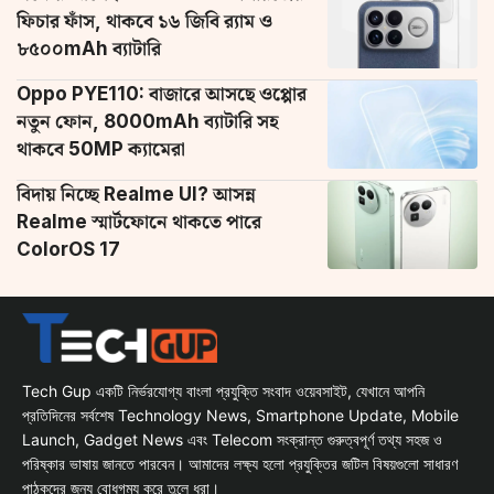
ফিচার ফাঁস, থাকবে ১৬ জিবি র‌্যাম ও
৮৫০০mAh ব্যাটারি
Oppo PYE110: বাজারে আসছে ওপ্পোর
নতুন ফোন, 8000mAh ব্যাটারি সহ
থাকবে 50MP ক্যামেরা
বিদায় নিচ্ছে Realme UI? আসন্ন
Realme স্মার্টফোনে থাকতে পারে
ColorOS 17
Tech Gup একটি নির্ভরযোগ্য বাংলা প্রযুক্তি সংবাদ ওয়েবসাইট, যেখানে আপনি
প্রতিদিনের সর্বশেষ Technology News, Smartphone Update, Mobile
Launch, Gadget News এবং Telecom সংক্রান্ত গুরুত্বপূর্ণ তথ্য সহজ ও
পরিষ্কার ভাষায় জানতে পারবেন। আমাদের লক্ষ্য হলো প্রযুক্তির জটিল বিষয়গুলো সাধারণ
পাঠকদের জন্য বোধগম্য করে তুলে ধরা।