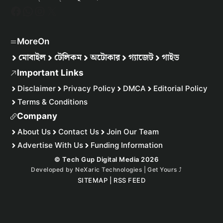
Facebook
WhatsApp
Instagram
X
MoreOn
মোবাইল
টেলিকম
অটোকার
গ্যাজেট
গাইড
Important Links
Disclaimer
Privacy Policy
DMCA
Editorial Policy
Terms & Conditions
Company
About Us
Contact Us
Join Our Team
Advertise With Us
Funding Information
© Tech Gup Digital Media 2026
Developed by
NeXaric Technologies | Get Yours
⤴︎
SITEMAP
|
RSS FEED