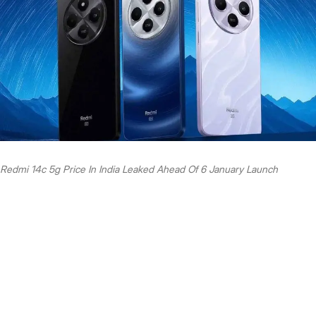
Redmi 14c 5g Price In India Leaked Ahead Of 6 January Launch