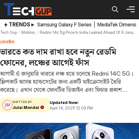
Skip
to
content
TRENDS ▸
Samsung Galaxy F Series
|
MediaTek Dimensi
Tech Gup
Mobiles
Redmi 14c 5g Price In India Leaked Ahead Of 6 January Launch
মোবাইল
ভারতে কত দাম রাখা হবে নতুন রেডমি
ফোনের, লঞ্চের আগেই ফাঁস
আগামী 6 জানুয়ারি ভারতে লঞ্চ হতে চলেছে Redmi 14C 5G।
ফ্লিপকার্ট আসন্ন হ্যান্ডসেটের জন্য একটি মাইক্রোসাইট তৈরি
করেছে। এখান থেকে ফোনটির ডিজাইন এবং ফিচার প্রকাশ
এসেছে। আজ আবার Redmi 14C 5G এর দাম ফাঁস হয়েছে।
Updated Now:
WRITTEN BY :
এই ফোনটি বাজেট রেঞ্জে আসবে,…
Julai Mondal
April 14, 2025 12:09 PM