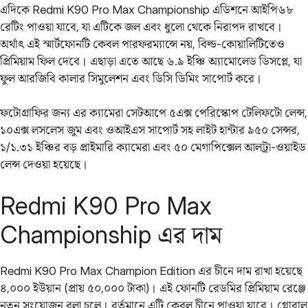
এদিকে Redmi K90 Pro Max Championship এডিশনে আইপি৬৮
রেটিং পাওয়া যাবে, যা এটিকে জল এবং ধুলো থেকে নিরাপদ রাখবে।
অর্থাৎ এই স্মার্টফোনটি কেবল পারফরম্যান্সে নয়, বিল্ড-কোয়ালিটিতেও
প্রিমিয়াম ফিল দেবে। এছাড়া এতে আছে ৬.৯ ইঞ্চি অ্যামোলেড ডিসপ্লে, যা
ফুল আরজিবি কালার সিমুলেশন এবং ডিসি ডিমিং সাপোর্ট করে।
ফটোগ্রাফির জন্য এর ক্যামেরা সেটআপে ৫এক্স পেরিস্কোপ টেলিফটো লেন্স,
১০এক্স লসলেস জুম এবং ওআইএস সাপোর্ট সহ লাইট হান্টার ৯৫০ সেন্সর,
১/১.৩১ ইঞ্চির বড় প্রাইমারি ক্যামেরা এবং ৫০ মেগাপিক্সেল আলট্রা-ওয়াইড
লেন্স দেওয়া হয়েছে।
Redmi K90 Pro Max
Championship এর দাম
Redmi K90 Pro Max Champion Edition এর চীনে দাম রাখা হয়েছে
৪,০০০ ইউয়ান (প্রায় ৫০,০০০ টাকা)। এই ফোনটি রেডমির প্রিমিয়াম রেঞ্জে
নতুন সংযোজন বলা চলে। বর্তমানে এটি কেবল চীনে পাওয়া যাবে। গ্লোবাল