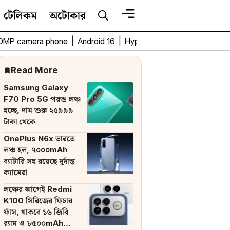
টেলিকম
অটোকার
0MP camera phone
|
Android 16
|
HyperOS 3
|
Bengali Tech 
Read More
Samsung Galaxy
F70 Pro 5G পরশু লঞ্চ
হচ্ছে, দাম শুরু ২৫৯৯৯
টাকা থেকে
OnePlus N6x ভারতে
লঞ্চ হল, ৭০০০mAh
ব্যাটারি সহ রয়েছে দুর্দান্ত
ক্যামেরা
লঞ্চের আগেই Redmi
K100 সিরিজের ফিচার
ফাঁস, থাকবে ১৬ জিবি
র‌্যাম ও ৮৫০০mAh