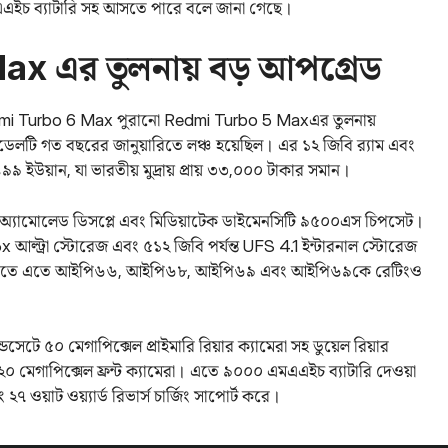
মএএইচ ব্যাটারি সহ আসতে পারে বলে জানা গেছে।
x এর তুলনায় বড় আপগ্রেড
edmi Turbo 6 Max পুরানো Redmi Turbo 5 Maxএর তুলনায়
ডেলটি গত বছরের জানুয়ারিতে লঞ্চ হয়েছিল। এর ১২ জিবি র‌্যাম এবং
৯ ইউয়ান, যা ভারতীয় মুদ্রায় প্রায় ৩৩,০০০ টাকার সমান।
 অ্যামোলেড ডিসপ্লে এবং মিডিয়াটেক ডাইমেনসিটি ৯৫০০এস চিপসেট।
আল্ট্রা স্টোরেজ এবং ৫১২ জিবি পর্যন্ত UFS 4.1 ইন্টারনাল স্টোরেজ
্ষা দিতে এতে আইপি৬৬, আইপি৬৮, আইপি৬৯ এবং আইপি৬৯কে রেটিংও
েটে ৫০ মেগাপিক্সেল প্রাইমারি রিয়ার ক্যামেরা সহ ডুয়েল রিয়ার
০ মেগাপিক্সেল ফ্রন্ট ক্যামেরা। এতে ৯০০০ এমএএইচ ব্যাটারি দেওয়া
ং ২৭ ওয়াট ওয়্যার্ড রিভার্স চার্জিং সাপোর্ট করে।