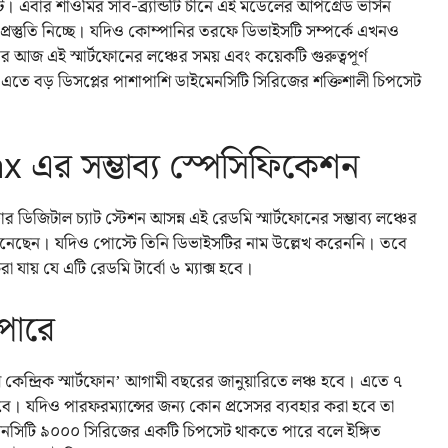
। এবার শাওমির সাব-ব্র্যান্ডটি চীনে এই মডেলের আপগ্রেড ভার্সন
রস্তুতি নিচ্ছে। যদিও কোম্পানির তরফে ডিভাইসটি সম্পর্কে এখনও
র আজ এই স্মার্টফোনের লঞ্চের সময় এবং কয়েকটি গুরুত্বপূর্ণ
তে বড় ডিসপ্লের পাশাপাশি ডাইমেনসিটি সিরিজের শক্তিশালী চিপসেট
এর সম্ভাব্য স্পেসিফিকেশন
টার ডিজিটাল চ্যাট স্টেশন আসন্ন এই রেডমি স্মার্টফোনের সম্ভাব্য লঞ্চের
ে এনেছেন। যদিও পোস্টে তিনি ডিভাইসটির নাম উল্লেখ করেননি। তবে
যায় যে এটি রেডমি টার্বো ৬ ম্যাক্স হবে।
 পারে
 কেন্দ্রিক স্মার্টফোন’ আগামী বছরের জানুয়ারিতে লঞ্চ হবে। এতে ৭
বে। যদিও পারফরম্যান্সের জন্য কোন প্রসেসর ব্যবহার করা হবে তা
েনসিটি ৯০০০ সিরিজের একটি চিপসেট থাকতে পারে বলে ইঙ্গিত