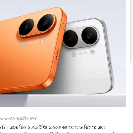
০০mAh ব্যাটারির সাথে
 5। এতে ছিল ৬.৫৯ ইঞ্চি ১.৫কে অ্যামোলেড ডিসপ্লে এবং