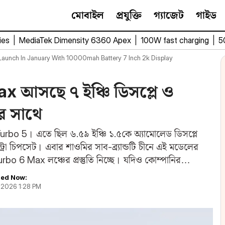
মোবাইল
প্রযুক্তি
গ্যাজেট
গাইড
ies
|
MediaTek Dimensity 6360 Apex
|
100W fast charging
|
5
aunch In January With 10000mah Battery 7 Inch 2k Display
 আসছে ৭ ইঞ্চি ডিসপ্লে ও
র সাথে
urbo 5। এতে ছিল ৬.৫৯ ইঞ্চি ১.৫কে অ্যামোলেড ডিসপ্লে
রা চিপসেট। এবার শাওমির সাব-ব্র্যান্ডটি চীনে এই মডেলের
rbo 6 Max লঞ্চের প্রস্তুতি নিচ্ছে। যদিও কোম্পানির…
ed Now:
, 2026 1:28 PM