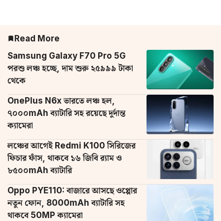
Read More
Samsung Galaxy F70 Pro 5G
পরশু লঞ্চ হচ্ছে, দাম শুরু ২৫৯৯৯ টাকা
থেকে
OnePlus N6x ভারতে লঞ্চ হল,
৭০০০mAh ব্যাটারি সহ রয়েছে দুর্দান্ত
ক্যামেরা
লঞ্চের আগেই Redmi K100 সিরিজের
ফিচার ফাঁস, থাকবে ১৬ জিবি র‌্যাম ও
৮৫০০mAh ব্যাটারি
Oppo PYE110: বাজারে আসছে ওপ্পোর
নতুন ফোন, 8000mAh ব্যাটারি সহ
থাকবে 50MP ক্যামেরা