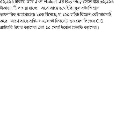
৫৯,৯৯৯ টাকায়, তবে এখন Flipkart এর Buy-Buy সেলে মাত্র ৩১,৯৯৯
টাকায় এটি পাওয়া যাচ্ছে। এতে আছে ৬.৭ ইঞ্চি ফুল এইচডি প্লাস
ডায়নামিক অ্যামোলেড ২এক্স ডিসপ্লে, যা ১২০ হার্টজ রিফ্রেশ রেট সাপোর্ট
করে। সাথে আছে এক্সিনস ২৪০০ই চিপসেট, ৫০ মেগাপিক্সেল OIS
প্রাইমারি রিয়ার ক্যামেরা এবং ১০ মেগাপিক্সেল সেলফি ক্যামেরা।