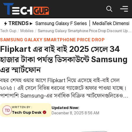
Skip
to
content
TRENDS ▸
Samsung Galaxy F Series
|
MediaTek Dimensi
Tech Gup
Mobiles
Samsung Galaxy Smartphone Price Drop Discount Upto Rupees 34000 In Flipkart Buy Buy Sale
SAMSUNG GALAXY SMARTPHONE PRICE DROP
Flipkart এর বাই বাই 2025 সেলে 34
হাজার টাকা পর্যন্ত ডিসকাউন্টে Samsung
এর স্মার্টফোন
বছর শেষহ ওয়ার আগে Flipkart নিয়ে এসেছে বাই-বাই সেল
২০২৫। এই সেলে বিভিন্ন ধরনের গ্যাজেটে অফার পাওয়া যাচ্ছে।
পাশাপাশি Samsung-এর সর্বাধিক বিক্রিত স্মার্টফোনগুলিতেও
বিশাল ছাড় দেওয়া হচ্ছে। এই সেলে আপনি দক্ষিণ কোরিয়ার
Updated Now:
WRITTEN BY :
ব্র্যান্ডটির Galaxy A এবং S সিরিজের মডেলগুলি ৩৪,০০০…
Tech Gup Desk
December 8, 2025 8:56 AM