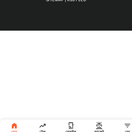
হোম
ট্রেন্ড
মোবাইল
গ্যাজেট
মেনু