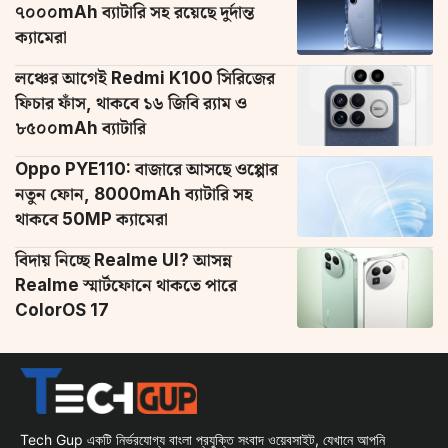
৭০০০mAh ব্যাটারি সহ রয়েছে দুর্দান্ত
ক্যামেরা
লঞ্চের আগেই Redmi K100 সিরিজের
ফিচার ফাঁস, থাকবে ১৬ জিবি র‌্যাম ও
৮৫০০mAh ব্যাটারি
Oppo PYE110: বাজারে আসছে ওপ্পোর
নতুন ফোন, 8000mAh ব্যাটারি সহ
থাকবে 50MP ক্যামেরা
বিদায় নিচ্ছে Realme UI? আসন্ন
Realme স্মার্টফোনে থাকতে পারে
ColorOS 17
Tech Gup একটি নির্ভরযোগ্য বাংলা প্রযুক্তি সংবাদ ওয়েবসাইট, যেখানে আপনি