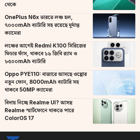
থেকে
OnePlus N6x ভারতে লঞ্চ হল,
৭০০০mAh ব্যাটারি সহ রয়েছে দুর্দান্ত
ক্যামেরা
লঞ্চের আগেই Redmi K100 সিরিজের
ফিচার ফাঁস, থাকবে ১৬ জিবি র‌্যাম ও
৮৫০০mAh ব্যাটারি
Oppo PYE110: বাজারে আসছে ওপ্পোর
নতুন ফোন, 8000mAh ব্যাটারি সহ
থাকবে 50MP ক্যামেরা
বিদায় নিচ্ছে Realme UI? আসন্ন
Realme স্মার্টফোনে থাকতে পারে
ColorOS 17