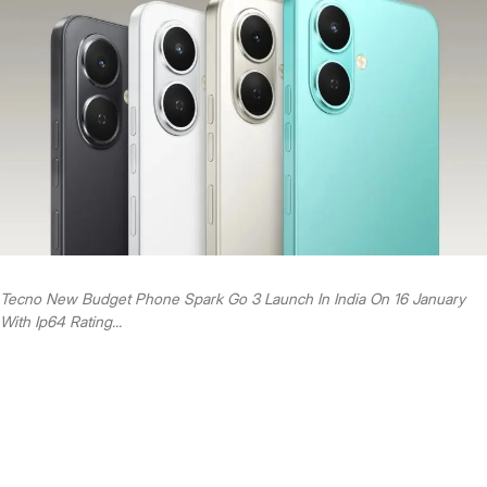
Tecno New Budget Phone Spark Go 3 Launch In India On 16 January
With Ip64 Rating...