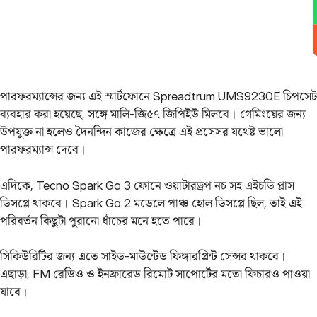
পারফরম্যান্সের জন্য এই স্মার্টফোনে Spreadtrum UMS9230E চিপসেট
ব্যবহার করা হয়েছে, সঙ্গে মালি-জি৫৭ জিপিইউ মিলবে। গেমিংয়ের জন্য
উপযুক্ত না হলেও দৈনন্দিন কাজের ক্ষেত্রে এই প্রসেসর যথেষ্ট ভালো
পারফরম্যান্স দেবে।
এদিকে, Tecno Spark Go 3 ফোনে ওয়াটারড্রপ নচ সহ এইচডি প্লাস
ডিসপ্লে থাকবে। Spark Go 2 মডেলে পাঞ্চ হোল ডিসপ্লে ছিল, তাই এই
পরিবর্তন কিছুটা পুরানো ধাঁচের মনে হতে পারে।
সিকিউরিটির জন্য এতে সাইড-মাউন্টেড ফিঙ্গারপ্রিন্ট সেন্সর থাকবে।
এছাড়া, FM রেডিও ও ইনফ্রারেড রিমোট সাপোর্টের মতো ফিচারও পাওয়া
যাবে।