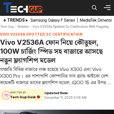
Skip
to
content
TRENDS ▸
Samsung Galaxy F Series
|
MediaTek Dimensi
Tech Gup
Mobiles
Vivo V2536a Spotted 3c Certification With Flagship Grade 100w Charging
VIVO V2536A SPOTTED 3C CERTIFICATION
Vivo V2536A ফোন নিয়ে কৌতুহল,
100W চার্জিং স্পিড সহ বাজারে আসছে
নতুন ফ্ল্যাগশিপ মডেল
সম্প্রতি বিভিন্ন বাজারে লঞ্চ হয়েছে Vivo X300 এবং Vivo
X300 Pro। এর পাশাপাশি কোম্পানির সাব ব্র্যান্ড আইকো বেশ
কয়েকটি বাজারে তাদের ফ্ল্যাগশিপ মডেল, iQOO 15 এর উপর
থেকে পর্দা সরিয়েছে। এবার কোম্পানিটি আরও একটি প্রিমিয়াম
Updated Now:
WRITTEN BY :
স্মার্টফোন বাজারে আনতে চলেছে বলে…
Tech Gup Desk
December 11, 2025 9:08 AM