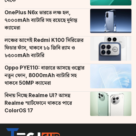
থেকে
OnePlus N6x ভারতে লঞ্চ হল,
৭০০০mAh ব্যাটারি সহ রয়েছে দুর্দান্ত
ক্যামেরা
লঞ্চের আগেই Redmi K100 সিরিজের
ফিচার ফাঁস, থাকবে ১৬ জিবি র‌্যাম ও
৮৫০০mAh ব্যাটারি
Oppo PYE110: বাজারে আসছে ওপ্পোর
নতুন ফোন, 8000mAh ব্যাটারি সহ
থাকবে 50MP ক্যামেরা
বিদায় নিচ্ছে Realme UI? আসন্ন
Realme স্মার্টফোনে থাকতে পারে
ColorOS 17