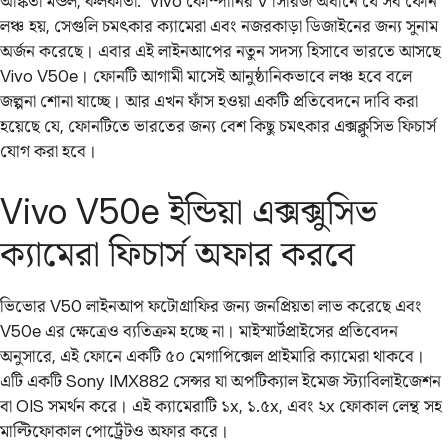
অঙ্কিতা মন্ডল, কলকাতা: Vivo কোম্পানির V সিরিজ অধীনে যে সব ফোন
লঞ্চ হয়, সেগুলি চমৎকার ক্যামেরা এবং নজরকাড়া ডিজাইনের জন্য সুনাম
অর্জন করেছে। এবার এই লাইনআপের নতুন সদস্য হিসাবে ভারতে আসছে
Vivo V50e। ফোনটি আগামী মাসেই আনুষ্ঠানিকভাবে লঞ্চ হবে বলে
জল্পনা শোনা যাচ্ছে। আর এখন ফাঁস হওয়া একটি প্রতিবেদনে দাবি করা
হয়েছে যে, ফোনটিতে ভারতের জন্য বেশ কিছু চমৎকার এক্সক্লুসিভ ফিচার্স
যোগ করা হবে।
Vivo V50e ইন্ডিয়া এক্সক্সুসিভ
ক্যামেরা ফিচার্স অফার করবে
ভিভোর V50 লাইনআপ ফটোগ্রাফির জন্য জনপ্রিয়তা লাভ করেছে এবং
V50e এর ক্ষেত্রেও ব্যতিক্রম হচ্ছে না। মাইস্মার্টপ্রাইসের প্রতিবেদন
অনুসারে, এই ফোনে একটি ৫০ মেগাপিক্সেল প্রাইমারি ক্যামেরা থাকবে।
এটি একটি Sony IMX882 সেন্সর যা অপটিক্যাল ইমেজ স্ট্যাবিলাইজেশন
বা OIS সমর্থন করে। এই ক্যামেরাটি ১x, ১.৫x, এবং ২x ফোকাল লেন্থ সহ
মাল্টিফোকাল পোর্ট্রেটও অফার করে।