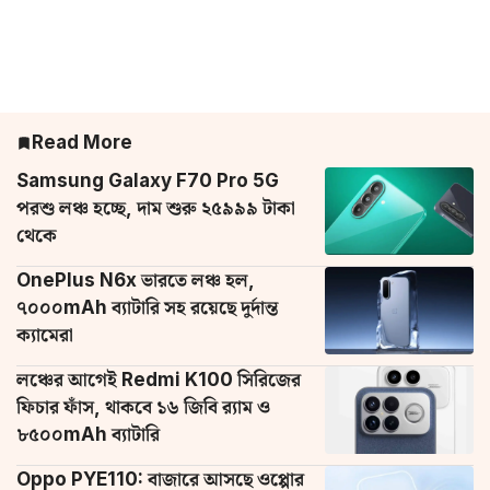
Read More
Samsung Galaxy F70 Pro 5G
পরশু লঞ্চ হচ্ছে, দাম শুরু ২৫৯৯৯ টাকা
থেকে
OnePlus N6x ভারতে লঞ্চ হল,
৭০০০mAh ব্যাটারি সহ রয়েছে দুর্দান্ত
ক্যামেরা
লঞ্চের আগেই Redmi K100 সিরিজের
ফিচার ফাঁস, থাকবে ১৬ জিবি র‌্যাম ও
৮৫০০mAh ব্যাটারি
Oppo PYE110: বাজারে আসছে ওপ্পোর