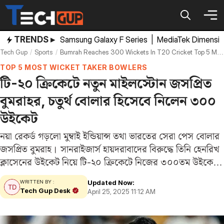
Skip
to
content
TRENDS ▸
Samsung Galaxy F Series
|
MediaTek Dimensi
Tech Gup
Sports
Bumrah Reaches 300 Wickets In T20 Cricket Top 5 Most Wicket Taker Bowlers
TOP 5 MOST WICKET TAKER BOWLERS
টি-২০ ক্রিকেটে নতুন মাইলস্টোন জসপ্রিত
বুমরাহর, চতুর্থ বোলার হিসেবে নিলেন ৩০০
উইকেট
নয়া রেকর্ড গড়লো মুম্বাই ইন্ডিয়ান্স তথা ভারতের সেরা পেস বোলার
জসপ্রিত বুমরাহ। সানরাইজার্স হায়দরাবাদের বিরুদ্ধে তিনি হেনরিখ
ক্লাসেনের উইকেট নিয়ে টি-২০ ক্রিকেটে নিজের ৩০০তম উইকেট
তুলে নিয়েছেন। তিনি ভারতীয়দের মধ্যে চতুর্থ বোলার হিসেবে এই
Updated Now:
WRITTEN BY :
কৃতিত্ব অর্জন করলেন। ভারতীয় বোলারদের মধ্যে…
Tech Gup Desk
April 25, 2025 11:12 AM