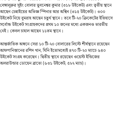
বেঙ্গালুরুর সুইং বোলার ভুবনেশ্বর কুমার (৩১৮ উইকেট) এবং তৃতীয় স্থানে
আছেন চেন্নাইয়ের অভিজ্ঞ স্পিনার আর অশ্বিন (৩১৫ উইকেট)। ৩০০
উইকেট নিয়ে বুমরাহ আছেন চতুর্থ স্থানে। তবে টি-২০ ক্রিকেটের ইতিহাসে
সর্বোচ্চ উইকেট সংগ্রাহকদের প্রথম ১০ জনের মধ্যে একজনও ভারতীয়
নেই। কেবল চাহাল আছেন ১১তম স্থানে।
আন্তর্জাতিক অঙ্গনে সেরা ১০ টি-২০ বোলারের লিস্টে শীর্ষস্থানে রয়েছেন
আফগানিস্তানের রশিদ খান, যিনি ইতোমধ্যেই ৪৭০ টি-২০ ম্যাচে ৬৪০
উইকেট সংগ্রহ করেছেন। দ্বিতীয় স্থানে রয়েছেন ওয়েস্ট ইন্ডিজের
অলরাউন্ডার ডোয়েন ব্রাভো (৬৩১ উইকেট, ৫৮২ ম্যাচ)।