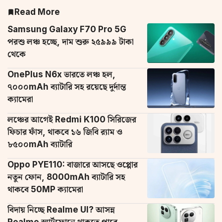
Read More
Samsung Galaxy F70 Pro 5G
পরশু লঞ্চ হচ্ছে, দাম শুরু ২৫৯৯৯ টাকা
থেকে
OnePlus N6x ভারতে লঞ্চ হল,
৭০০০mAh ব্যাটারি সহ রয়েছে দুর্দান্ত
ক্যামেরা
লঞ্চের আগেই Redmi K100 সিরিজের
ফিচার ফাঁস, থাকবে ১৬ জিবি র‌্যাম ও
৮৫০০mAh ব্যাটারি
Oppo PYE110: বাজারে আসছে ওপ্পোর
নতুন ফোন, 8000mAh ব্যাটারি সহ
থাকবে 50MP ক্যামেরা
বিদায় নিচ্ছে Realme UI? আসন্ন
Realme স্মার্টফোনে থাকতে পারে