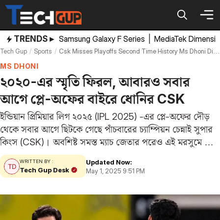
Skip
to
content
TRENDS ▸
Samsung Galaxy F Series
|
MediaTek Dimensi
Tech Gup
Sports
Csk Misses Playoffs Second Time History Ms Dhoni Disappointment
MS DHONI
২০২০-এর স্মৃতি ফিরল, আবারও সবার
আগে প্লে-অফের বাইরে ধোনির CSK
ইন্ডিয়ান প্রিমিয়ার লিগ ২০২৫ (IPL 2025) -এর প্লে-অফের দৌড়
থেকে সবার আগে ছিটকে গেছে পাঁচবারের চ্যাম্পিয়ন চেন্নাই সুপার
কিংস (CSK)। অবশিষ্ট সমস্ত ম্যাচ জেতার পরেও এই মরসুমে তারা
সর্বাধিক ১২ পয়েন্ট অর্জন করতে পারবে। ফলে ধোনিদের পক্ষে দশ
Updated Now:
WRITTEN BY :
দলের টুর্নামেন্টে…
Tech Gup Desk
May 1, 2025 9:51 PM