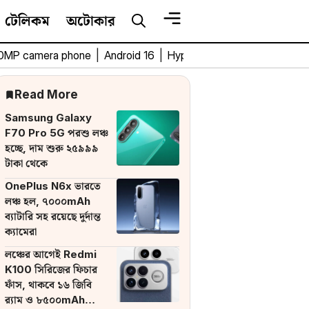
টেলিকম
অটোকার
0MP camera phone
|
Android 16
|
HyperOS 3
|
Bengali Tech 
Read More
Samsung Galaxy
F70 Pro 5G পরশু লঞ্চ
হচ্ছে, দাম শুরু ২৫৯৯৯
টাকা থেকে
OnePlus N6x ভারতে
লঞ্চ হল, ৭০০০mAh
ব্যাটারি সহ রয়েছে দুর্দান্ত
ক্যামেরা
লঞ্চের আগেই Redmi
K100 সিরিজের ফিচার
ফাঁস, থাকবে ১৬ জিবি
র‌্যাম ও ৮৫০০mAh