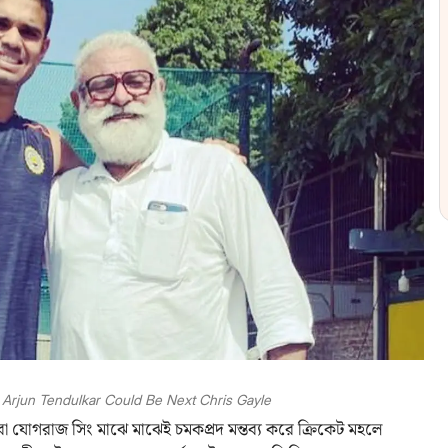
 Arjun Tendulkar Could Be Next Chris Gayle
বাবা যোগরাজ সিং মাঝে মাঝেই চমকপ্রদ মন্তব্য করে ক্রিকেট মহলে