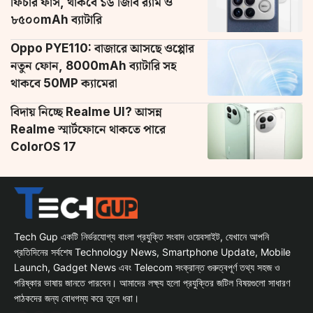
ফিচার ফাঁস, থাকবে ১৬ জিবি র‌্যাম ও
৮৫০০mAh ব্যাটারি
Oppo PYE110: বাজারে আসছে ওপ্পোর
নতুন ফোন, 8000mAh ব্যাটারি সহ
থাকবে 50MP ক্যামেরা
বিদায় নিচ্ছে Realme UI? আসন্ন
Realme স্মার্টফোনে থাকতে পারে
ColorOS 17
Tech Gup একটি নির্ভরযোগ্য বাংলা প্রযুক্তি সংবাদ ওয়েবসাইট, যেখানে আপনি
প্রতিদিনের সর্বশেষ Technology News, Smartphone Update, Mobile
Launch, Gadget News এবং Telecom সংক্রান্ত গুরুত্বপূর্ণ তথ্য সহজ ও
পরিষ্কার ভাষায় জানতে পারবেন। আমাদের লক্ষ্য হলো প্রযুক্তির জটিল বিষয়গুলো সাধারণ
পাঠকদের জন্য বোধগম্য করে তুলে ধরা।