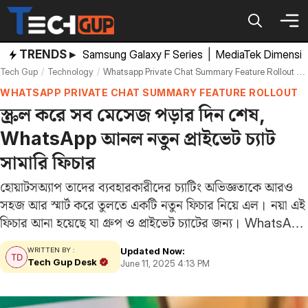
Skip
to
content
TRENDS ▸
Samsung Galaxy F Series
|
MediaTek Dimensi
Tech Gup
Technology
Whatsapp Private Chat Summary Feature Rollout For Android Beta Version How Its Work
WHATSAPP PRIVATE CHAT SUMMARY FEATURE ROLLOUT
স্ক্রল করে সব মেসেজ পড়ার দিন শেষ,
WhatsApp আনল নতুন প্রাইভেট চ্যাট
সামারি ফিচার
হোয়াটসঅ্যাপ তাদের ব্যবহারকারীদের চ্যাটিং অভিজ্ঞতাকে আরও
সহজ আর স্মার্ট করে তুলতে একটি নতুন ফিচার নিয়ে এল। নয়া এই
ফিচার আনা হয়েছে যা গ্রুপ ও প্রাইভেট চ্যাটের জন্য। WhatsApp
এর এই নতুন ফিচারের নাম “প্রাইভেট চ্যাট সামারি”, আর এটি
Updated Now:
WRITTEN BY :
আপাতত অ্যান্ড্রয়েড…
Tech Gup Desk
June 11, 2025 4:13 PM