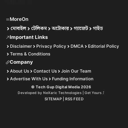
Facebook
WhatsApp
Instagram
X
MoreOn
মোবাইল
টেলিকম
অটোকার
গ্যাজেট
গাইড
Important Links
Disclaimer
Privacy Policy
DMCA
Editorial Policy
Terms & Conditions
Company
About Us
Contact Us
Join Our Team
Advertise With Us
Funding Information
© Tech Gup Digital Media 2026
Developed by
NeXaric Technologies | Get Yours
⤴︎
SITEMAP
|
RSS FEED