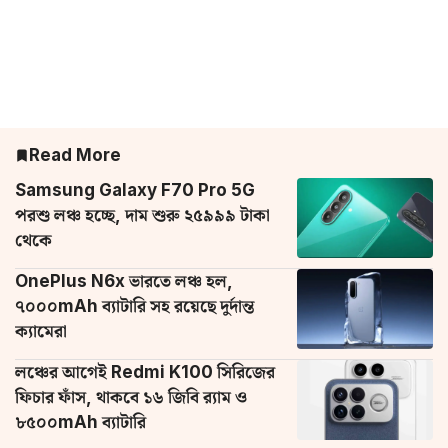
Read More
Samsung Galaxy F70 Pro 5G
পরশু লঞ্চ হচ্ছে, দাম শুরু ২৫৯৯৯ টাকা
থেকে
OnePlus N6x ভারতে লঞ্চ হল,
৭০০০mAh ব্যাটারি সহ রয়েছে দুর্দান্ত
ক্যামেরা
লঞ্চের আগেই Redmi K100 সিরিজের
ফিচার ফাঁস, থাকবে ১৬ জিবি র‌্যাম ও
৮৫০০mAh ব্যাটারি