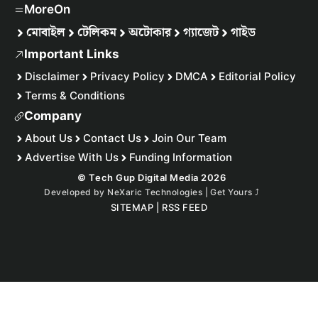
MoreOn
মোবাইল
টেলিকম
অটোকার
গ্যাজেট
গাইড
Important Links
Disclaimer
Privacy Policy
DMCA
Editorial Policy
Terms & Conditions
Company
About Us
Contact Us
Join Our Team
Advertise With Us
Funding Information
© Tech Gup Digital Media 2026
Developed by
NeXaric Technologies | Get Yours
⤴︎
SITEMAP
|
RSS FEED