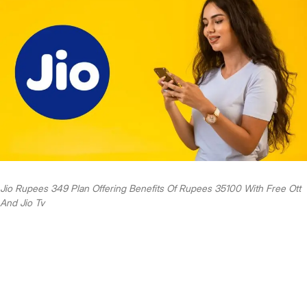
Jio Rupees 349 Plan Offering Benefits Of Rupees 35100 With Free Ott
And Jio Tv