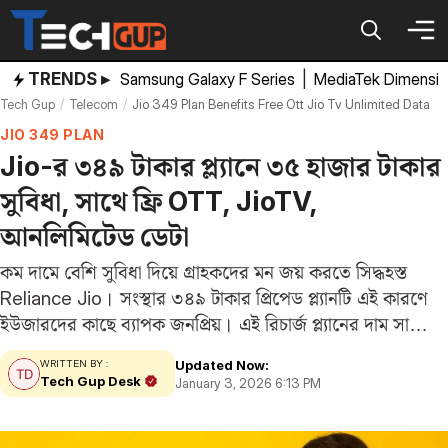
Skip
to
content
TRENDS ▸
Samsung Galaxy F Series
|
MediaTek Dimensi
Tech Gup
Telecom
Jio 349 Plan Benefits Free Ott Jio Tv Unlimited Data
JIO 349 PLAN
Jio-র ৩৪৯ টাকার প্ল্যানে ৩৫ হাজার টাকার
সুবিধা, সাথে ফ্রি OTT, JioTV,
আনলিমিটেড ডেটা
কম দামে বেশি সুবিধা দিয়ে গ্রাহকদের মন জয় করতে সিদ্ধহস্ত
Reliance Jio। সংস্থার ৩৪৯ টাকার প্রিপেড প্ল্যানটি এই কারণে
ইউজারদের কাছে ব্যাপক জনপ্রিয়। এই রিচার্জ প্ল্যানের দাম সাধ্যের
মধ্যে থাকলেও সুবিধা অবাক করার মতো। যারা কম খরচে
Updated Now:
WRITTEN BY :
আনলিমিটেড ইন্টারনেট ডেটা…
Tech Gup Desk
January 3, 2026 6:13 PM