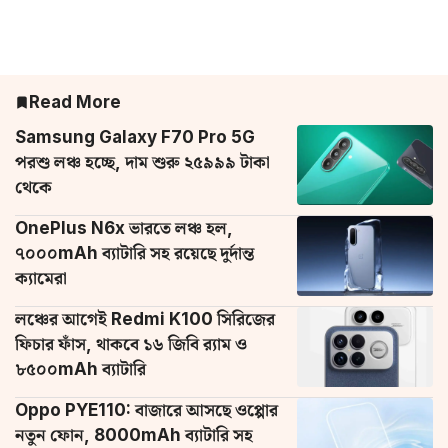
Read More
Samsung Galaxy F70 Pro 5G
পরশু লঞ্চ হচ্ছে, দাম শুরু ২৫৯৯৯ টাকা
থেকে
OnePlus N6x ভারতে লঞ্চ হল,
৭০০০mAh ব্যাটারি সহ রয়েছে দুর্দান্ত
ক্যামেরা
লঞ্চের আগেই Redmi K100 সিরিজের
ফিচার ফাঁস, থাকবে ১৬ জিবি র‌্যাম ও
৮৫০০mAh ব্যাটারি
Oppo PYE110: বাজারে আসছে ওপ্পোর
নতুন ফোন, 8000mAh ব্যাটারি সহ