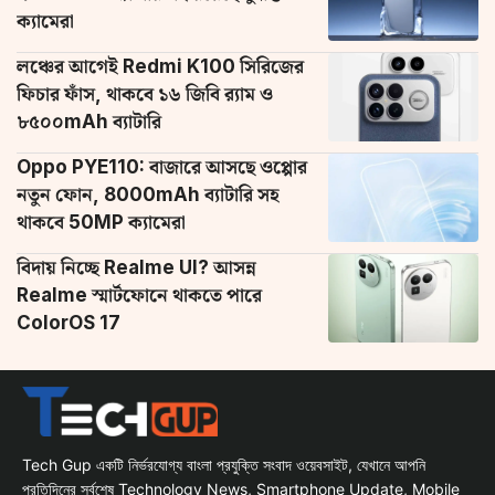
ক্যামেরা
লঞ্চের আগেই Redmi K100 সিরিজের
ফিচার ফাঁস, থাকবে ১৬ জিবি র‌্যাম ও
৮৫০০mAh ব্যাটারি
Oppo PYE110: বাজারে আসছে ওপ্পোর
নতুন ফোন, 8000mAh ব্যাটারি সহ
থাকবে 50MP ক্যামেরা
বিদায় নিচ্ছে Realme UI? আসন্ন
Realme স্মার্টফোনে থাকতে পারে
ColorOS 17
Tech Gup একটি নির্ভরযোগ্য বাংলা প্রযুক্তি সংবাদ ওয়েবসাইট, যেখানে আপনি
প্রতিদিনের সর্বশেষ Technology News, Smartphone Update, Mobile