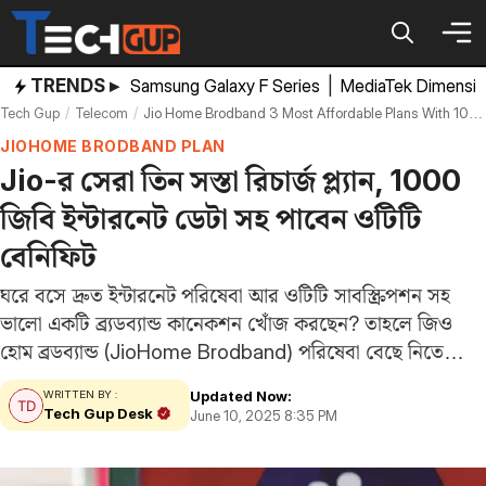
Skip
to
content
TRENDS ▸
Samsung Galaxy F Series
|
MediaTek Dimensi
Tech Gup
Telecom
Jio Home Brodband 3 Most Affordable Plans With 1000gb High Speed Data
JIOHOME BRODBAND PLAN
Jio-র সেরা তিন সস্তা রিচার্জ প্ল্যান, 1000
জিবি ইন্টারনেট ডেটা সহ পাবেন ওটিটি
বেনিফিট
ঘরে বসে দ্রুত ইন্টারনেট পরিষেবা আর ওটিটি সাবস্ক্রিপশন সহ
ভালো একটি ব্র্যডব্যান্ড কানেকশন খোঁজ করছেন? তাহলে জিও
হোম ব্রডব্যান্ড (JioHome Brodband) পরিষেবা বেছে নিতে
পারেন। সংস্থার পোর্টফোলিওতে এমন তিনটি প্ল্যান রয়েছে, যা দামে
Updated Now:
WRITTEN BY :
সাশ্রয়ী, কিন্তু এগুলিতে সুবিধা রয়েছে অনেক। জিও…
Tech Gup Desk
June 10, 2025 8:35 PM