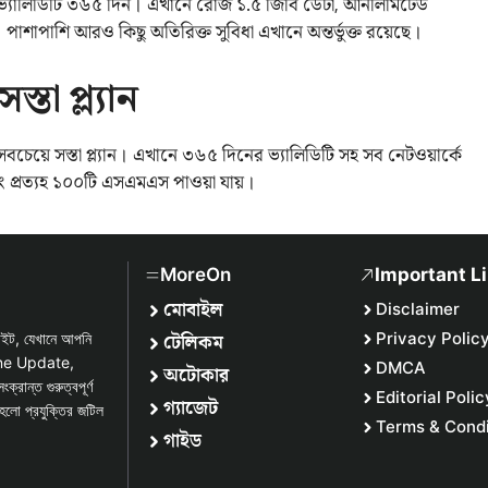
 ভ্যালিডিটি ৩৬৫ দিন। এখানে রোজ ১.৫ জিবি ডেটা, আনলিমিটেড
াশাপাশি আরও কিছু অতিরিক্ত সুবিধা এখানে অন্তর্ভুক্ত রয়েছে।
তা প্ল্যান
চেয়ে সস্তা প্ল্যান। এখানে ৩৬৫ দিনের ভ্যালিডিটি সহ সব নেটওয়ার্কে
ং প্রত্যহ ১০০টি এসএমএস পাওয়া যায়।
MoreOn
Important L
মোবাইল
Disclaimer
টেলিকম
Privacy Polic
সাইট, যেখানে আপনি
one Update,
DMCA
অটোকার
্ত গুরুত্বপূর্ণ
Editorial Polic
গ্যাজেট
হলো প্রযুক্তির জটিল
Terms & Condi
গাইড