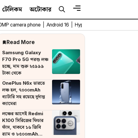
টেলিকম
অটোকার
0MP camera phone
|
Android 16
|
HyperOS 3
|
Bengali Tech 
Read More
Samsung Galaxy
F70 Pro 5G পরশু লঞ্চ
হচ্ছে, দাম শুরু ২৫৯৯৯
টাকা থেকে
OnePlus N6x ভারতে
লঞ্চ হল, ৭০০০mAh
ব্যাটারি সহ রয়েছে দুর্দান্ত
ক্যামেরা
লঞ্চের আগেই Redmi
K100 সিরিজের ফিচার
ফাঁস, থাকবে ১৬ জিবি
র‌্যাম ও ৮৫০০mAh