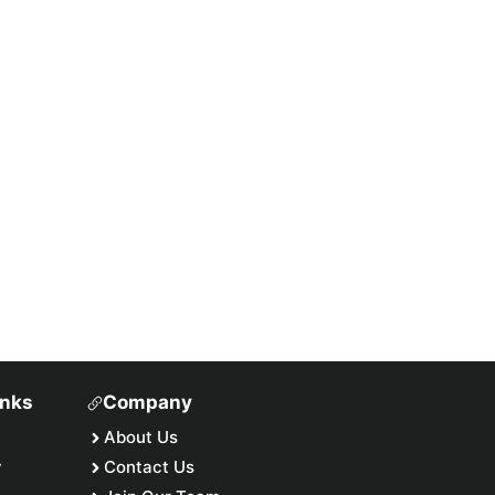
inks
Company
About Us
y
Contact Us