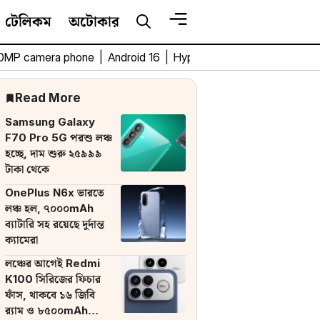
টেলিকম
অটোকার
0MP camera phone
|
Android 16
|
HyperOS 3
|
Bengali Tech 
Read More
Samsung Galaxy
F70 Pro 5G পরশু লঞ্চ
হচ্ছে, দাম শুরু ২৫৯৯৯
টাকা থেকে
OnePlus N6x ভারতে
লঞ্চ হল, ৭০০০mAh
ব্যাটারি সহ রয়েছে দুর্দান্ত
ক্যামেরা
লঞ্চের আগেই Redmi
K100 সিরিজের ফিচার
ফাঁস, থাকবে ১৬ জিবি
র‌্যাম ও ৮৫০০mAh