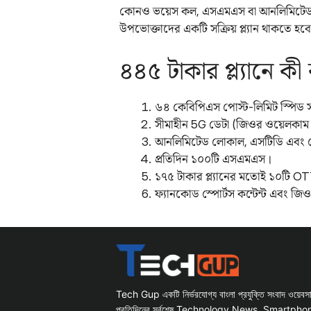
কোনও ভয়েস কল, এসএমএস বা আনলিমিটেড 5
উপভোক্তাদের একটি সক্রিয় প্ল্যান থাকতে হব
৪৪৫ টাকার প্ল্যানে কী
৬৪ কেবিপিএস পোস্ট-লিমিট স্পিড 
সীমাহীন 5G ডেটা (জিওর ওয়েলকাম 
আনলিমিটেড লোকাল, এসটিডি এবং 
প্রতিদিন ১০০টি এসএমএস।
১৭৫ টাকার প্ল্যানের মতোই ১০টি OTT প
ফ্যানকোড স্পোর্টস কন্টেন্ট এবং জি
Tech Gup একটি নির্ভরযোগ্য বাংলা প্রযুক্তি সংবাদ ওয়েব
প্রতিদিনের সর্বশেষ Technology News, Smartph