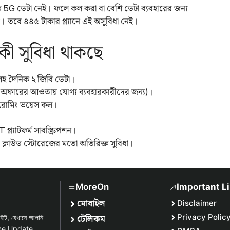
G ডেটা নেই। ফলে কল করা বা বেশি ডেটা ব্যবহারের জন্য
ে। তবে ৪৪৫ টাকার প্ল্যানে এই অসুবিধা নেই।
 কী সুবিধা থাকছে
সহ দৈনিক ২ জিবি ডেটা।
অফারের আওতায় যোগ্য ব্যবহারকারীদের জন্য)।
রোমিং ভয়েস কল।
্ল্যাটফর্ম সাবস্ক্রিপশন।
ও ক্লাউড স্টোরেজের মতো অতিরিক্ত সুবিধা।
MoreOn
Important L
মোবাইল
Disclaimer
টেলিকম
Privacy Polic
সাইট, যেখানে আপনি
one Update,