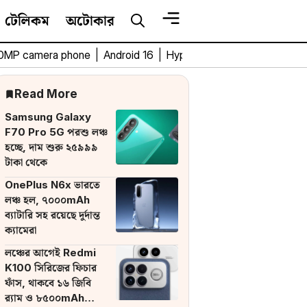
টেলিকম
অটোকার
0MP camera phone
|
Android 16
|
HyperOS 3
|
Bengali Tech 
Read More
Samsung Galaxy
F70 Pro 5G পরশু লঞ্চ
হচ্ছে, দাম শুরু ২৫৯৯৯
টাকা থেকে
OnePlus N6x ভারতে
লঞ্চ হল, ৭০০০mAh
ব্যাটারি সহ রয়েছে দুর্দান্ত
ক্যামেরা
লঞ্চের আগেই Redmi
K100 সিরিজের ফিচার
ফাঁস, থাকবে ১৬ জিবি
র‌্যাম ও ৮৫০০mAh