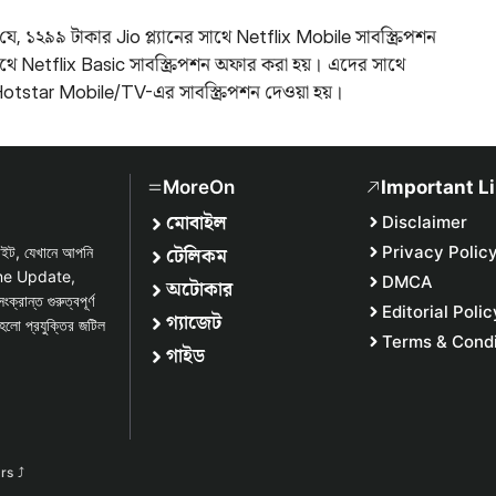
যে, ১২৯৯ টাকার Jio প্ল্যানের সাথে Netflix Mobile সাবস্ক্রিপশন
সাথে Netflix Basic সাবস্ক্রিপশন অফার করা হয়। এদের সাথে
oHotstar Mobile/TV-এর সাবস্ক্রিপশন দেওয়া হয়।
MoreOn
Important L
মোবাইল
Disclaimer
টেলিকম
Privacy Polic
সাইট, যেখানে আপনি
one Update,
DMCA
অটোকার
্ত গুরুত্বপূর্ণ
Editorial Polic
গ্যাজেট
হলো প্রযুক্তির জটিল
Terms & Condi
গাইড
urs
⤴︎